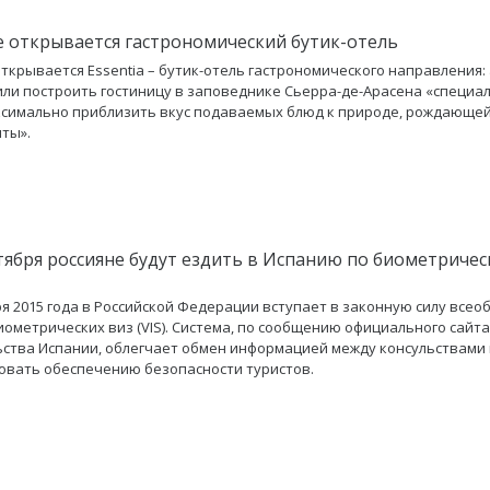
е открывается гастрономический бутик-отель
открывается Essentia – бутик-отель гастрономического направления:
ли построить гостиницу в заповеднике Сьерра-де-Арасена «специал
симально приблизить вкус подаваемых блюд к природе, рождающей
ты».
нтября россияне будут ездить в Испанию по биометриче
ря 2015 года в Российской Федерации вступает в законную силу всео
иометрических виз (VIS). Система, по сообщению официального сайта
ства Испании, облегчает обмен информацией между консульствами 
овать обеспечению безопасности туристов.