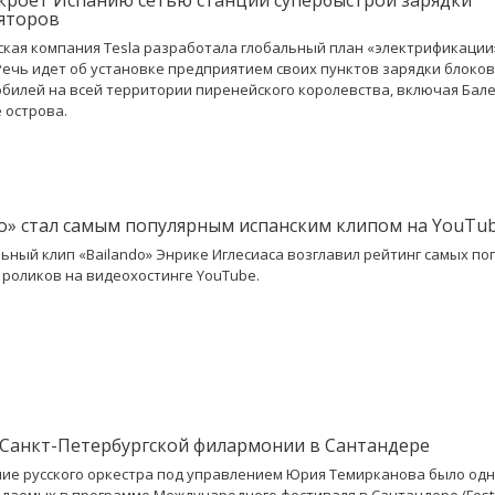
яторов
кая компания Tesla разработала глобальный план «электрификации
Речь идет об установке предприятием своих пунктов зарядки блоко
билей на всей территории пиренейского королевства, включая Бале
 острова.
do» стал самым популярным испанским клипом на YouTu
ьный клип «Bailando» Энрике Иглесиаса возглавил рейтинг самых п
 роликов на видеохостинге YouTube.
Санкт-Петербургской филармонии в Сантандере
ие русского оркестра под управлением Юрия Темирканова было одн
даемых в программе Международного фестиваля в Сантандере (Festi