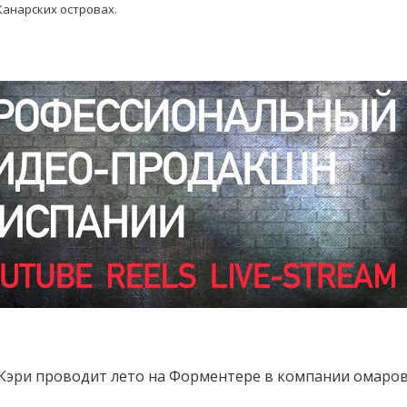
 Канарских островах.
Кэри проводит лето на Форментере в компании омаров