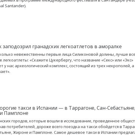
nal Santander).
k заподозрил гранадских легкоатлетов в аморалке
сколько невежественны первые лица Силиконовой долины, лучше вс
е легкоатлеты: «Скажите Цукербергу, что название «Секс» или «Экс»
т у нас археологический комплекс, состоящий из трех некрополей, а 
мает».
орогие такси в Испании — в Таррагоне, Сан-Себастьяне
и Памплоне
анских городов, которые вошли в исследование, проведенное общес
ав потребителей, дороже всего поездка на такси обойдется в Тарра
тьяне, Жироне и Памплоне. Самое дешевое такси в Испании предлаг