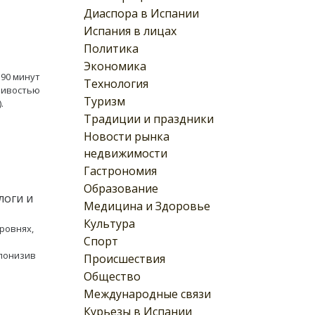
Диаспора в Испании
Испания в лицах
Политика
Экономика
 90 минут
Технология
тливостью
Туризм
.
Традиции и праздники
Новости рынка
недвижимости
Гастрономия
Образование
логи и
Медицина и Здоровье
Культура
ровнях,
Спорт
е
 понизив
Происшествия
Общество
Международные связи
Курьезы в Испании