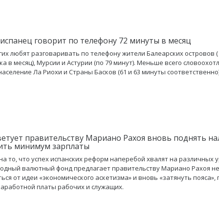
испанец говорит по телефону 72 минуты в месяц
гих любят разговаривать по телефону жители Балеарских островов (
ка в месяц), Мурсии и Астурии (по 79 минут). Меньше всего словоохо
население Ла Риохи и Страны Басков (61 и 63 минуты соответственно)
етует правительству Мариано Рахоя вновь поднять на
ить минимум зарплаты
на то, что успех испанских реформ наперебой хвалят на различных у
одный валютный фонд предлагает правительству Мариано Рахоя н
ься от идеи «экономического аскетизма» и вновь «затянуть пояса»,
аработной платы рабочих и служащих.