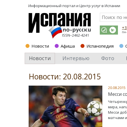
Информационный портал и
Центр услуг в Испании
+3
пн-
ISSN–2462-4241
Новости
Афиша
Испанопедия
Новости
Интервью
Фото
Новости: 20.08.2015
20.08.2015
Месси с
Четырехкр
мира, нап
Месси доб
матчами и