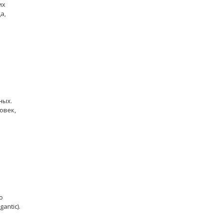
их
а,
ных.
овек,
о
antic).