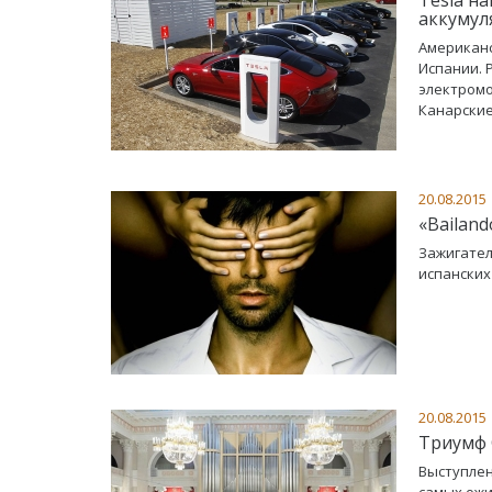
аккумул
Американс
Испании. 
электромо
Канарские
20.08.2015
«Bailan
Зажигател
испанских
20.08.2015
Триумф 
Выступлен
самых ожи