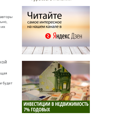
 авторы
ьно,
 их
ской
бщая
и будет