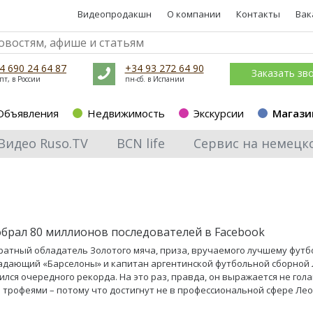
Видеопродакшн
О компании
Контакты
Вак
4 690 24 64 87
+34 93 272 64 90
Заказать зв
пт, в России
пн-сб. в Испании
Объявления
Недвижимость
Экскурсии
Магази
Видео Ruso.TV
BCN life
Сервис на немецк
обрал 80 миллионов последователей в Facebook
атный обладатель Золотого мяча, приза, вручаемого лучшему футб
адающий «Барселоны» и капитан аргентинской футбольной сборной
ился очередного рекорда. На это раз, правда, он выражается не гола
 трофеями – потому что достигнут не в профессиональной сфере Лео