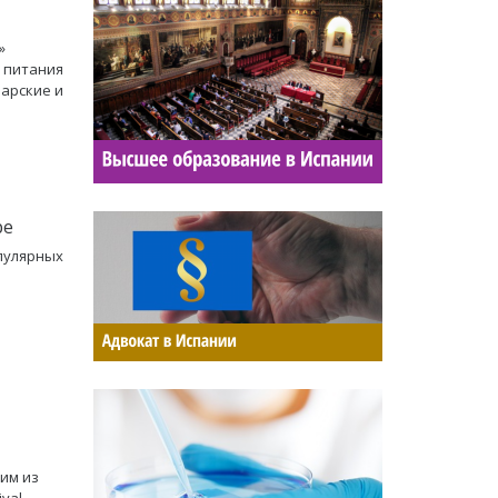
»
в питания
арские и
be
опулярных
им из
val