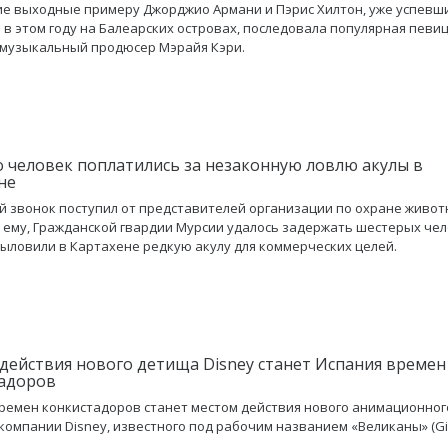
е выходные примеру Джорджио Армани и Пэрис Хилтон, уже успевш
 в этом году на Балеарских островах, последовала популярная певиц
 музыкальный продюсер Мэрайя Кэри.
 человек поплатились за незаконную ловлю акулы в
не
 звонок поступил от представителей организации по охране живот
 ему, Гражданской гвардии Мурсии удалось задержать шестерых чел
ыловили в Картахене редкую акулу для коммерческих целей.
действия нового детища Disney станет Испания времен
адоров
ремен конкистадоров станет местом действия нового анимационног
компании Disney, известного под рабочим названием «Великаны» (Gig