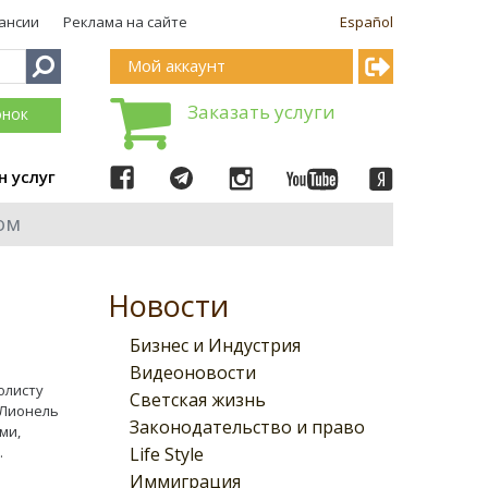
ансии
Реклама на сайте
Español
Мой аккаунт
Заказать услуги
онок
н услуг
ом
Новости
Бизнес и Индустрия
Видеоновости
олисту
Светская жизнь
 Лионель
Законодательство и право
ми,
Life Style
.
Иммиграция