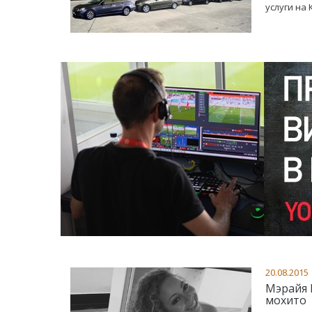
услуги на
20.08.2015
Мэрайя 
мохито