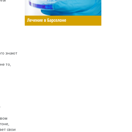
его знают
не то,
,
твом
гоне,
ает свои