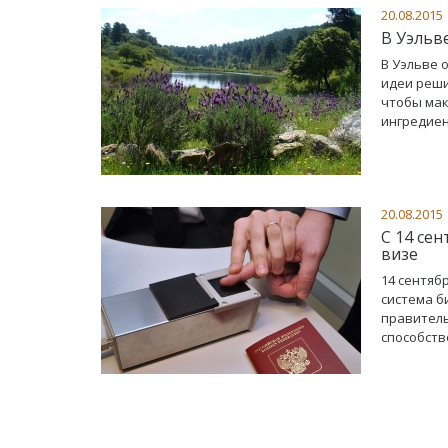
20.08.2015
В Уэльв
В Уэльве 
идеи реши
чтобы мак
ингредиен
20.08.2015
С 14 се
визе
14 сентяб
система б
правитель
способств