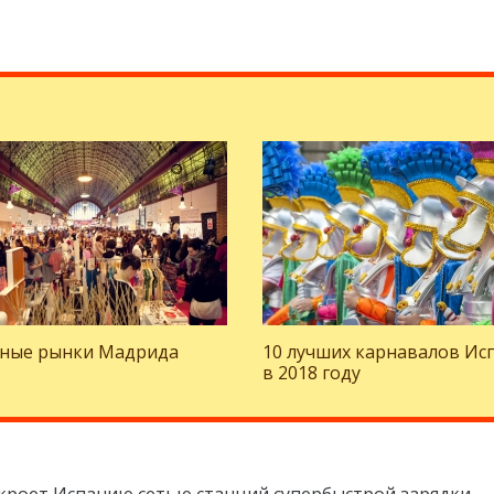
ные рынки Мадрида
10 лучших карнавалов Ис
в 2018 году
акроет Испанию сетью станций супербыстрой зарядки