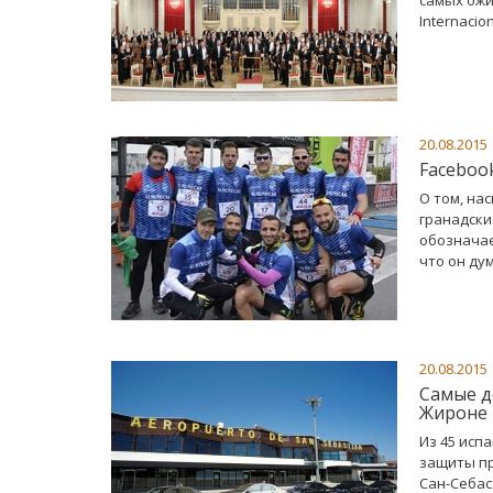
Internacio
20.08.2015
Faceboo
О том, на
гранадски
обозначае
что он ду
20.08.2015
Самые д
Жироне 
Из 45 исп
защиты пр
Сан-Себас