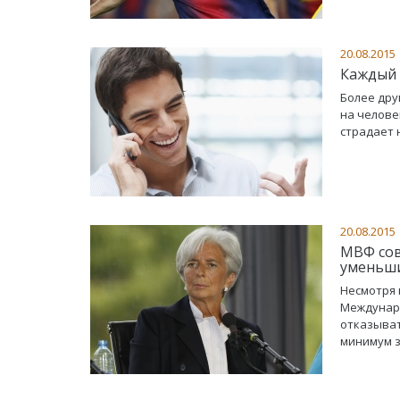
20.08.2015
Каждый 
Более дру
на челове
страдает 
20.08.2015
МВФ сов
уменьш
Несмотря 
Междунар
отказыват
минимум з