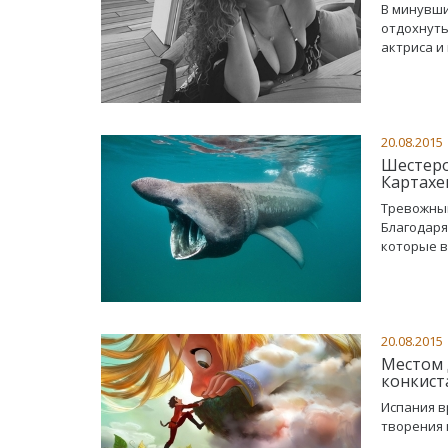
В минувши
отдохнуть
актриса и
20.08.2015
Шестеро
Картахе
Тревожный
Благодаря
которые в
20.08.2015
Местом 
конкист
Испания в
творения 