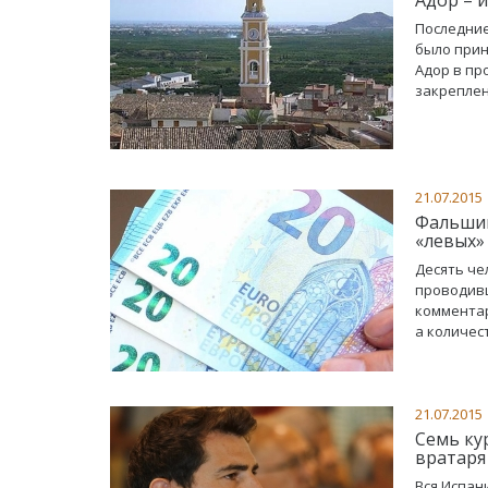
Последние
было прин
Адор в пр
закреплен
21.07.2015
Фальшив
«левых»
Десять че
проводивш
комментар
а количес
21.07.2015
Семь ку
вратаря
Вся Испан