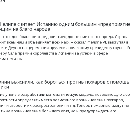
dad.
Фелипе считает Испанию одним большим «предприятие
щим на благо народа
– это одно большое «предприятие», достояние всего народа. Страна
ит всем нам и объединяет всех нас», – сказал Фелипе VI, выступая в
ете Деусто на церемонии вручения почетному президенту группы Fr
еру Сала премии королевства Испании за успехи в сфере
имательства.
онии выяснили, как бороться против пожаров с помощ
тики
ие ученые разработали математическую модель, позволяющую с б
оятности определять места возможного возникновения пожаров,
ия и скорости их распространения и т.д. Теперь пожарные смогут не
ть на возникновение большого огня, но и предупреждать его.