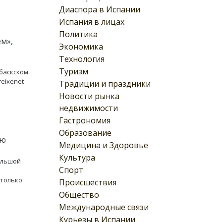
Диаспора в Испании
Испания в лицах
Политика
м»,
Экономика
Технология
Туризм
 баскском
eixenet
Традиции и праздники
Новости рынка
недвижимости
Гастрономия
Образование
ью
Медицина и Здоровье
Культура
ольшой
Спорт
 только
Происшествия
Общество
Международные связи
Курьезы в Испании