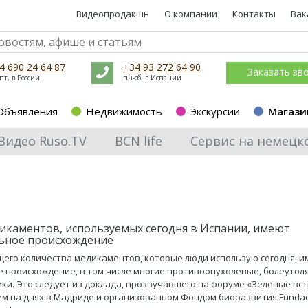
Видеопродакшн
О компании
Контакты
Вак
4 690 24 64 87
+34 93 272 64 90
Заказать зв
пт, в России
пн-сб. в Испании
Объявления
Недвижимость
Экскурсии
Магази
Видео Ruso.TV
BCN life
Сервис на немецк
икаментов, используемых сегодня в Испании, имеют
ьное происхождение
щего количества медикаментов, которые люди использую сегодня, 
 происхождение, в том числе многие противоопухолевые, болеуто
ки. Это следует из доклада, прозвучавшего на форуме «Зеленые вст
 на днях в Мадриде и организованном Фондом биоразвития Fundac