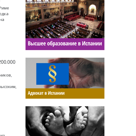
 Риме
одка
она
00.000
чиков,
высоким,
 из