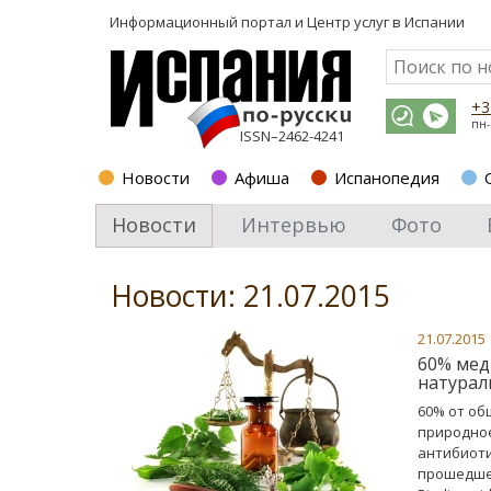
Информационный портал и
Центр услуг в Испании
+3
пн-
ISSN–2462-4241
Новости
Афиша
Испанопедия
Новости
Интервью
Фото
Новости: 21.07.2015
21.07.2015
60% мед
натурал
60% от об
природное
антибиоти
прошедшем