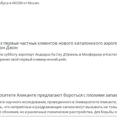
буса e-NV200 от Nissan.
з первых частных клиентов нового каталонского аэроп
тон Джон
ю субботу аэропорт Андорра-Ла Сеу Д’Уржель в Монферрер-и-Касте
принял свой первый коммерческий рейс.
рситете Аликанте предлагают бороться с плохими запа
ате научного исследования, проведенного в Университете Аликанте,
ь, что неприятные и раздражающие запахи могут вызывать не толь
 обоняния, но и различные психические расстройства. Для борьбы с
 предлагается последовать примеру Японии, где более тридцати ле