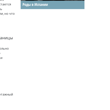
стается
рь
и, но что
раницы
ольно
о
ки
хэтажный