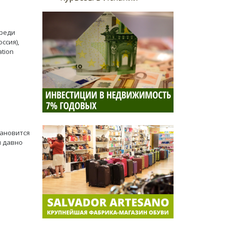
Среди
ссия),
tion
тановится
и давно