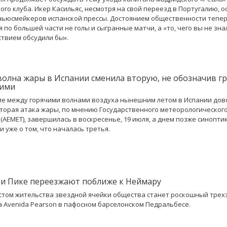
ого клуба. Икер Касильяс, несмотря на свой переезд в Португалию, о
ньюсмейкеров испанской прессы. Достоянием общественности тепе
 по большей части не голы и сыгранные матчи, а «то, чего вы не знал
ствием обсудили бы».
волна жары в Испании сменила вторую, не обозначив г
ними
е между горячими волнами воздуха нынешним летом в Испании дов
Вторая атака жары, по мнению Государственного метеорологическог
 (АЕМЕТ), завершилась в воскресенье, 19 июля, а днем позже синопти
и уже о том, что началась третья.
и Пике переезжают поближе к Неймару
том жительства звездной ячейки общества станет роскошный тре
а Avenida Pearson в пафосном барселонском Педральбесе.