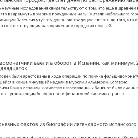
 научные исследования свидетельствуют о том, что еще в Древнем
ято вздремнуть в жаркие полуденные часы. Жители небольшого гор
овинции Валенсия чтут эту древнюю традицию, вплоть до того, что 
а соответствующим распоряжением городских властей.
омонетчики ввели в оборот в Испании, как минимум, 2
 двадцаток
ловек были арестованы в ходе операции по поимке фальшивомонет
ейся в конце минувшей недели в Мурсии и Альмерии. Согласно
иям Банка Испании, «качество изготовленных банкнот было очень 
тво – угрожающим безопасности финансовой системы страны».
рьезных фактов из биографии легендарного испанского
ия продолжает обсуждать тему ухода капитана мадридского «Реала»