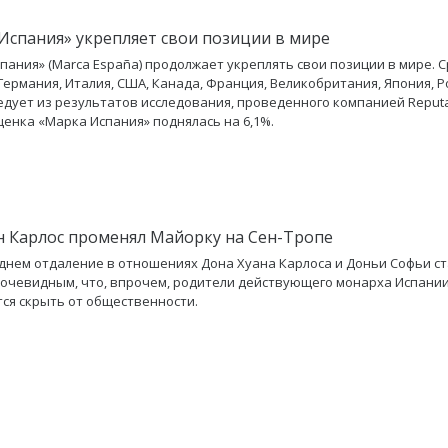
Испания» укрепляет свои позиции в мире
пания» (Marca España) продолжает укреплять свои позиции в мире. 
(Германия, Италия, США, Канада, Франция, Великобритания, Япония, Ро
ледует из результатов исследования, проведенного компанией Reputa
 оценка «Марка Испания» поднялась на 6,1%.
н Карлос променял Майорку на Сен-Тропе
днем отдаление в отношениях Дона Хуана Карлоса и Доньи Софьи с
 очевидным, что, впрочем, родители действующего монарха Испани
ся скрыть от общественности.