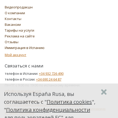
Видеопродакшн
О компании
Контакты
Вакансии
Тарифы на услуги
Реклама на сайте
Отзывы
Иммиграция в Испанию
Мой аккаунт
Связаться с нами
телефон в Испании:
+34 932 726 490
телефон в России:
+34 690 24 64 87
ПН-ПТ с 9:00 по 19:00 по испанскому времени.
info@espanarusa.com
Используя España Rusa, вы
соглашаетесь с "
Политика cookies
",
Соглашение пользователя
Политика cookies
Политика конфиденциальности для пользователей ЕС
"
Политика конфиденциальности
Как Google обрабатывает информацию о пользователях, получаемую
от наших партнеров
для пользователей ЕС
" для
Copyright ©2007-2026 Espana Rusa