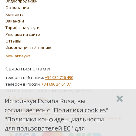
Видеопродакшн
О компании
Контакты
Вакансии
Тарифы на услуги
Реклама на сайте
Отзывы
Иммиграция в Испанию
Мой аккаунт
Связаться с нами
телефон в Испании:
+34 932 726 490
телефон в России:
+34 690 24 64 87
ПН-ПТ с 9:00 по 19:00 по испанскому времени.
info@espanarusa.com
Используя España Rusa, вы
соглашаетесь с "
Политика cookies
",
Соглашение пользователя
Политика cookies
Политика конфиденциальности для пользователей ЕС
"
Политика конфиденциальности
Как Google обрабатывает информацию о пользователях, получаемую
от наших партнеров
для пользователей ЕС
" для
Copyright ©2007-2026 Espana Rusa