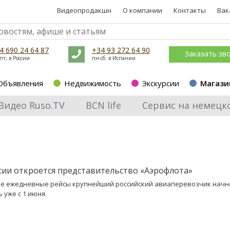
Видеопродакшн
О компании
Контакты
Вак
4 690 24 64 87
+34 93 272 64 90
Заказать зв
пт, в России
пн-сб. в Испании
Объявления
Недвижимость
Экскурсии
Магази
Видео Ruso.TV
BCN life
Сервис на немецк
сии откроется представительство «Аэрофлота»
е ежедневные рейсы крупнейший российский авиаперевозчик начн
 уже с 1 июня.