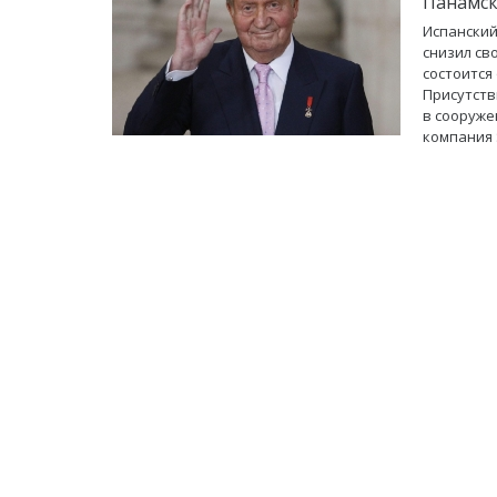
Панамск
Испанский
снизил св
состоится
Присутств
в сооруже
компания 