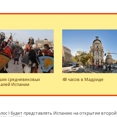
ших средневековых
48 часов в Мадриде
валей Испании
рлос I будет представлять Испанию на открытии второй