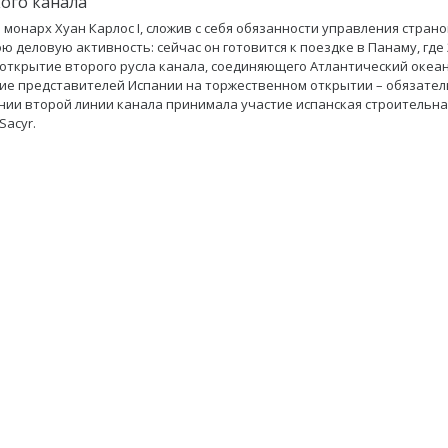
ого канала
 монарх Хуан Карлос I, сложив с себя обязанности управления страно
ою деловую активность: сейчас он готовится к поездке в Панаму, где
 открытие второго русла канала, соединяющего Атлантический океан
ие представителей Испании на торжественном открытии – обязател
нии второй линии канала принимала участие испанская строительна
Sacyr.