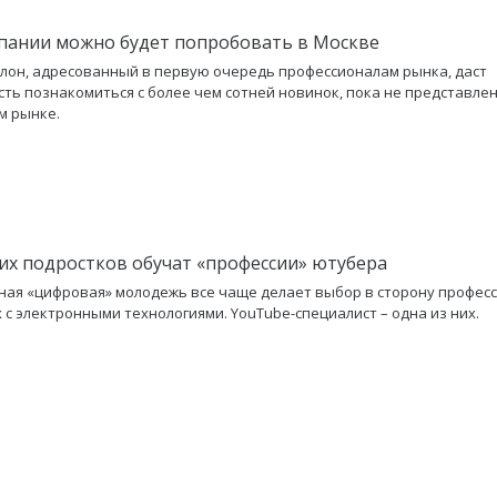
пании можно будет попробовать в Москве
лон, адресованный в первую очередь профессионалам рынка, даст
ть познакомиться с более чем сотней новинок, пока не представле
м рынке.
их подростков обучат «профессии» ютубера
ая «цифровая» молодежь все чаще делает выбор в сторону професс
 с электронными технологиями. YouTube-специалист – одна из них.