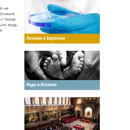
й, не
 26 июня
 с Тихим.
ьно, ведь
я