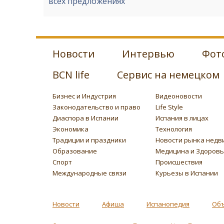
всех предложениях
Новости
Интервью
Фот
BCN life
Сервис на немецком
Бизнес и Индустрия
Видеоновости
Законодательство и право
Life Style
Диаспора в Испании
Испания в лицах
Экономика
Технология
Традиции и праздники
Новости рынка недв
Образование
Медицина и Здоров
Спорт
Происшествия
Международные связи
Курьезы в Испании
Новости
Афиша
Испанопедия
Об