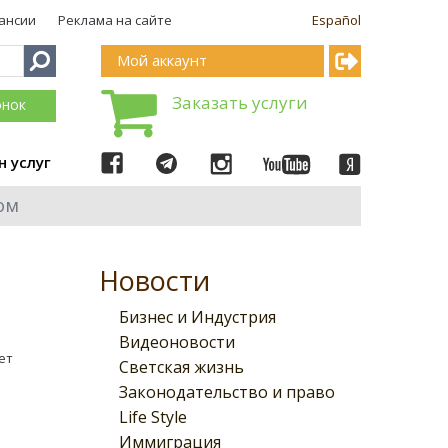
ансии
Реклама на сайте
Español
Мой аккаунт
Заказать услуги
онок
н услуг
ом
Новости
Бизнес и Индустрия
Видеоновости
ет
Светская жизнь
Законодательство и право
Life Style
Иммиграция