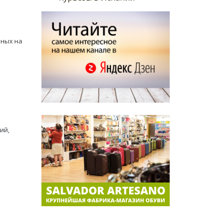
нных на
ий,