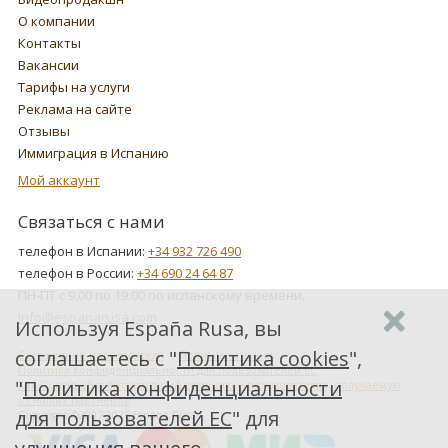
О компании
Контакты
Вакансии
Тарифы на услуги
Реклама на сайте
Отзывы
Иммиграция в Испанию
Мой аккаунт
Связаться с нами
телефон в Испании:
+34 932 726 490
телефон в России:
+34 690 24 64 87
ПН-ПТ с 9:00 по 19:00 по испанскому времени.
info@espanarusa.com
Используя España Rusa, вы
соглашаетесь с "
Политика cookies
",
Соглашение пользователя
Политика cookies
Политика конфиденциальности для пользователей ЕС
"
Политика конфиденциальности
Как Google обрабатывает информацию о пользователях, получаемую
от наших партнеров
для пользователей ЕС
" для
Copyright ©2007-2026 Espana Rusa