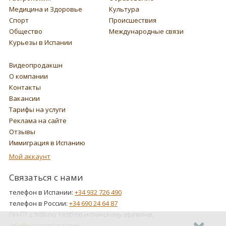
Медицина и Здоровье
Культура
Спорт
Происшествия
Общество
Международные связи
Курьезы в Испании
Видеопродакшн
О компании
Контакты
Вакансии
Тарифы на услуги
Реклама на сайте
Отзывы
Иммиграция в Испанию
Мой аккаунт
Связаться с нами
телефон в Испании:
+34 932 726 490
телефон в России:
+34 690 24 64 87
ПН-ПТ с 9:00 по 19:00 по испанскому времени.
info@espanarusa.com