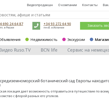
Видеопродакшн
О компании
Контакты
Вак
4 690 24 64 87
+34 93 272 64 90
Заказать зв
пт, в России
пн-сб. в Испании
Объявления
Недвижимость
Экскурсии
Магази
Видео Ruso.TV
BCN life
Сервис на немецк
средиземноморский ботанический сад Европы находитс
и
ская локация дает возможность отправиться в путешествие по всем
комство с флорой разных его уголков.