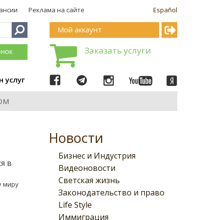
ансии
Реклама на сайте
Español
Мой аккаунт
Заказать услуги
онок
н услуг
ом
Новости
Бизнес и Индустрия
я в
Видеоновости
Светская жизнь
у миру
Законодательство и право
Life Style
Иммиграция