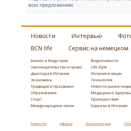
всех предложениях
Новости
Интервью
Фот
BCN life
Сервис на немецком
Бизнес и Индустрия
Видеоновости
Законодательство и право
Life Style
Диаспора в Испании
Испания в лицах
Экономика
Технология
Традиции и праздники
Новости рынка недв
Образование
Медицина и Здоров
Спорт
Происшествия
Международные связи
Курьезы в Испании
Новости
Афиша
Испанопедия
Об