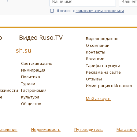
Я согласен с
пользовательским соглашением
о
Видео Ruso.TV
Видеопродакшн
О компании
Ish.su
Контакты
Вакансии
Светская жизнь
Тарифы на услуги
Иммиграция
Реклама на сайте
Политика
Отзывы
Туризм
Иммиграция в Испанию
ижимости
Гастрономия
ье
Культура
Мой аккаунт
Общество
ъявления
Недвижимость
Путеводитель
Магазин у