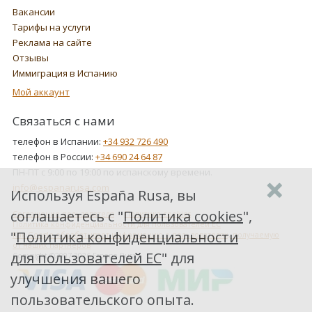
Вакансии
Тарифы на услуги
Реклама на сайте
Отзывы
Иммиграция в Испанию
Мой аккаунт
Связаться с нами
телефон в Испании:
+34 932 726 490
телефон в России:
+34 690 24 64 87
ПН-ПТ с 9:00 по 19:00 по испанскому времени.
info@espanarusa.com
Используя España Rusa, вы
соглашаетесь с "
Политика cookies
",
Соглашение пользователя
Политика cookies
Политика конфиденциальности для пользователей ЕС
"
Политика конфиденциальности
Как Google обрабатывает информацию о пользователях, получаемую
от наших партнеров
для пользователей ЕС
" для
Copyright ©2007-2026 Espana Rusa
улучшения вашего
пользовательского опыта.