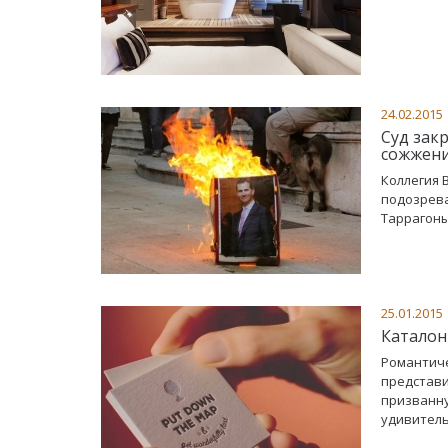
24.02.2015
Суд зак
сожжени
Коллегия 
подозрева
Таррагоны
25.01.2015
Каталон
Романтиче
представи
призванн
удивител