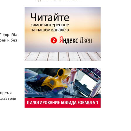
«Compañía
оей и без
 время
оказателя