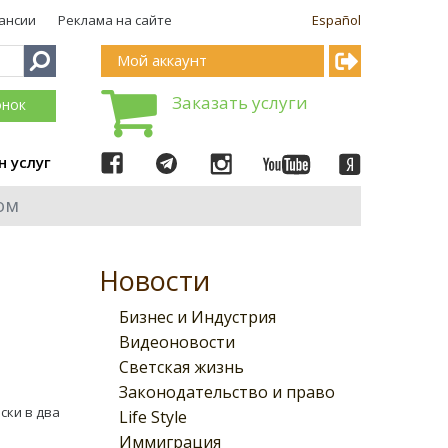
ансии
Реклама на сайте
Español
Мой аккаунт
Заказать услуги
онок
н услуг
ом
Новости
Бизнес и Индустрия
Видеоновости
Светская жизнь
Законодательство и право
ски в два
Life Style
Иммиграция