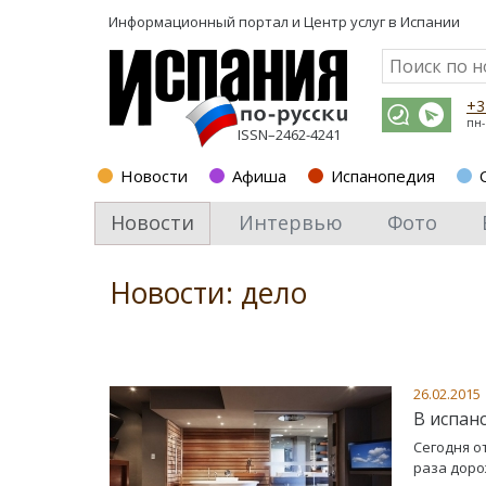
Информационный портал и
Центр услуг в Испании
+3
пн-
ISSN–2462-4241
Новости
Афиша
Испанопедия
Новости
Интервью
Фото
Новости: дело
26.02.2015
В испан
Сегодня о
раза доро