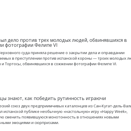
рыл дело против трех молодых людей, обвинявшихся в
и фотографии Фелипе VI
Верховного суда приняла решение о закрытии дела и оправдании
емых в преступлении против испанской короны — троих молодых л
 и Тортосы, обвинявшихся в сожжении фотографии Фелипе VI.
цы знают, как победить рутинность играючи
ский союз двух предприимчивых каталонцев из Сан-Кугат-дель-Вал
л испанской публике необычную «настольную» игру «Happy Week»,
ую сменить появившуюся монотонность в отношениях новыми
ьными эмоциями и сюрпризами.