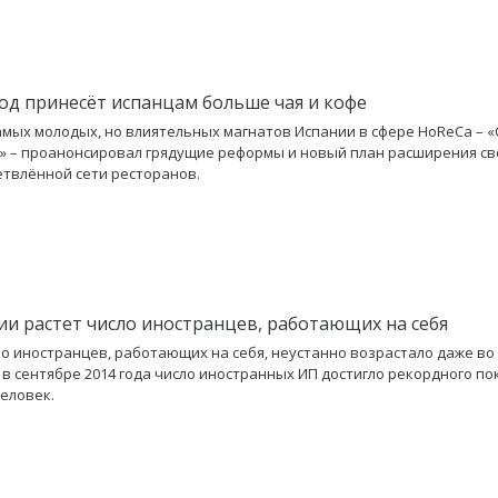
од принесёт испанцам больше чая и кофе
амых молодых, но влиятельных магнатов Испании в сфере HoReCa – 
co» – проанонсировал грядущие реформы и новый план расширения св
етвлённой сети ресторанов.
ии растет число иностранцев, работающих на себя
о иностранцев, работающих на себя, неустанно возрастало даже во
а в сентябре 2014 года число иностранных ИП достигло рекордного п
человек.