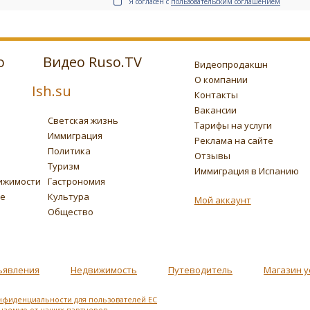
Я согласен с
пользовательским соглашением
о
Видео Ruso.TV
Видеопродакшн
О компании
Ish.su
Контакты
Вакансии
Светская жизнь
Тарифы на услуги
Иммиграция
Реклама на сайте
Политика
Отзывы
Туризм
Иммиграция в Испанию
ижимости
Гастрономия
ье
Культура
Мой аккаунт
Общество
ъявления
Недвижимость
Путеводитель
Магазин у
нфиденциальности для пользователей ЕС