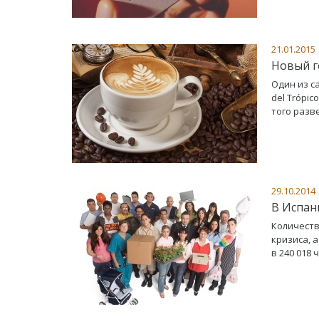
21.01.2015
Новый г
Один из с
del Trópi
того разв
29.10.2014
В Испан
Количеств
кризиса, 
в 240 018 