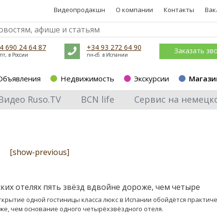
Видеопродакшн
О компании
Контакты
Вак
4 690 24 64 87
+34 93 272 64 90
Заказать зв
пт, в России
пн-сб. в Испании
Объявления
Недвижимость
Экскурсии
Магази
Видео Ruso.TV
BCN life
Сервис на немецк
[show-previous]
ских отелях пять звёзд вдвойне дороже, чем четыре
ткрытие одной гостиницы класса люкс в Испании обойдётся практиче
же, чем основание одного четырёхзвёздного отеля.