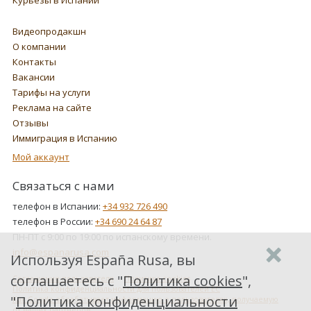
Видеопродакшн
О компании
Контакты
Вакансии
Тарифы на услуги
Реклама на сайте
Отзывы
Иммиграция в Испанию
Мой аккаунт
Связаться с нами
телефон в Испании:
+34 932 726 490
телефон в России:
+34 690 24 64 87
ПН-ПТ с 9:00 по 19:00 по испанскому времени.
info@espanarusa.com
Используя España Rusa, вы
соглашаетесь с "
Политика cookies
",
Соглашение пользователя
Политика cookies
Политика конфиденциальности для пользователей ЕС
"
Политика конфиденциальности
Как Google обрабатывает информацию о пользователях, получаемую
от наших партнеров