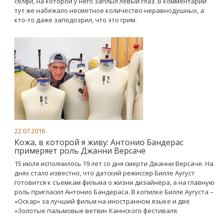
селфи, на которой у него заплыл левый глаз. В комментарии
тут же набежало несметное количество неравнодушных, а
кто-то даже заподозрил, что это грим.
22.07.2016
Кожа, в которой я живу: Антонио Бандерас
примеряет роль Джанни Версаче
15 июля исполнилось 19 лет со дня смерти Джанни Версаче. На
днях стало известно, что датский режиссер Билле Аугуст
готовится к съемкам фильма о жизни дизайнера, а на главную
роль пригласил Антонио Бандераса. В копилке Билле Аугуста –
«Оскар» за лучший фильм на иностранном языке и две
«Золотые пальмовые ветви» Каннского фестиваля.