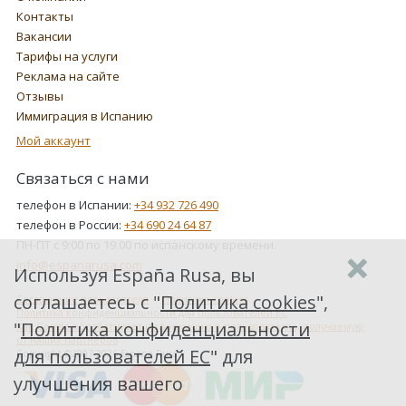
Контакты
Вакансии
Тарифы на услуги
Реклама на сайте
Отзывы
Иммиграция в Испанию
Мой аккаунт
Связаться с нами
телефон в Испании:
+34 932 726 490
телефон в России:
+34 690 24 64 87
ПН-ПТ с 9:00 по 19:00 по испанскому времени.
info@espanarusa.com
Используя España Rusa, вы
соглашаетесь с "
Политика cookies
",
Соглашение пользователя
Политика cookies
Политика конфиденциальности для пользователей ЕС
"
Политика конфиденциальности
Как Google обрабатывает информацию о пользователях, получаемую
от наших партнеров
для пользователей ЕС
" для
Copyright ©2007-2026 Espana Rusa
улучшения вашего