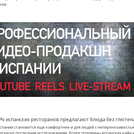
ров.
0% испанских ресторанов предлагают блюда без глютен
спании становится еще комфортнее и для людей с непереносимость
согласно последним исследованиям, более половины испанских кафе 