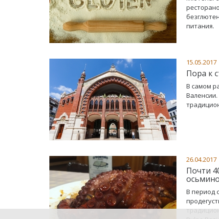
ресторано
безглютен
питания.
15.05.2017
Пора к 
В самом р
Валенсии.
традицион
26.04.2017
Почти 4
осьмино
В период 
продегуст
традицион