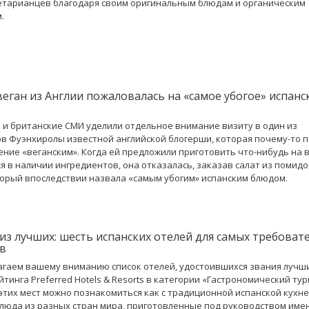
етарианцев благодаря своим оригинальным блюдам и органическим
.
веган из Англии пожаловалась на «самое убогое» испанс
 и британские СМИ уделили отдельное внимание визиту в один из
в Фуэнхиролы известной английской блогерши, которая почему-то 
ение «веганским». Когда ей предложили приготовить что-нибудь на 
 в наличии ингредиентов, она отказалась, заказав салат из помидо
торый впоследствии назвала «самым убогим» испанским блюдом.
из лучших: шесть испанских отелей для самых требоват
в
гаем вашему вниманию список отелей, удостоившихся звания лучш
йтинга Preferred Hotels & Resorts в категории «Гастрономический тур
этих мест можно познакомиться как с традиционной испанской кухней
люда из разных стран мира, приготовленные под руководством име