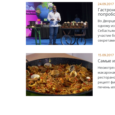
24.09.2017
Гастрон
попроб
Во Дворце
одному из
Себастьян
участие б
секретами
15.09.2017
Самые и
Несмотря 
макаронам
ресторано
рецепт фи
печень ил