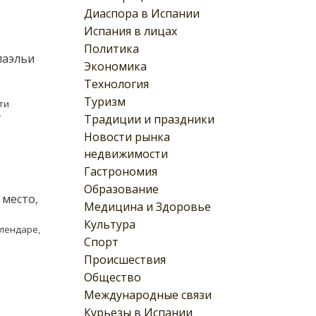
Диаспора в Испании
Испания в лицах
Политика
паэльи
Экономика
м
Технология
Туризм
ти
т
Традиции и праздники
Новости рынка
недвижимости
Гастрономия
Образование
 место,
Медицина и Здоровье
Культура
лендаре,
Спорт
Происшествия
Общество
Международные связи
Курьезы в Испании