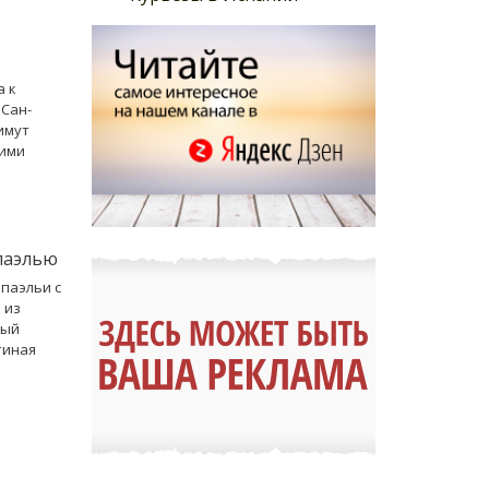
а к
 Сан-
имут
оими
паэлью
 паэльи с
 из
ный
тиная