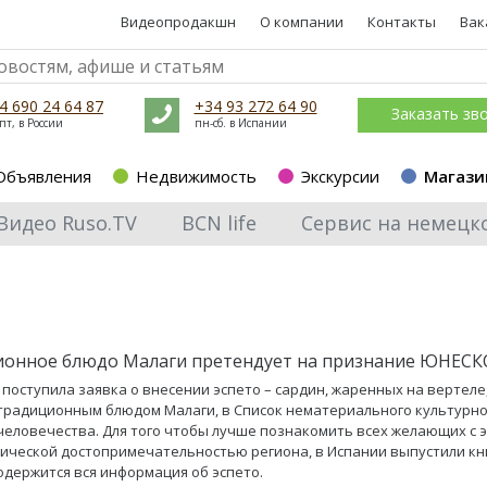
Видеопродакшн
О компании
Контакты
Вак
4 690 24 64 87
+34 93 272 64 90
Заказать зв
пт, в России
пн-сб. в Испании
Объявления
Недвижимость
Экскурсии
Магази
Видео Ruso.TV
BCN life
Сервис на немецк
онное блюдо Малаги претендует на признание ЮНЕСК
поступила заявка о внесении эспето – сардин, жаренных на вертеле
традиционным блюдом Малаги, в Список нематериального культурно
человечества. Для того чтобы лучше познакомить всех желающих с 
ической достопримечательностью региона, в Испании выпустили кни
одержится вся информация об эспето.