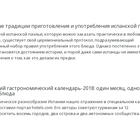
е традиции приготовления и употребления испанской 
ой испанской паэльи, которую можно заказать практически в любо
, существует свой церемониальный протокол, подразумевающий
ный набор правил употребления этого блюда. Однако постепенно э
тановятся достоянием истории, и порой даже сами испанцы не имею
ения о том, как это делали их предки.
ий гастрономический календарь-2018: один месяц, одно
блюда
ическое разнообразие Испании нашло отражение в специальном ка
оставил портал hotels.com. Его авторы советуют гурманам за 12
осетить восемь городов, два острова и два автономных сообщества.