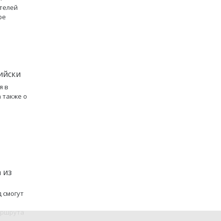
ителей
ре
ийски
я в
 также о
 из
 смогут
аршрута