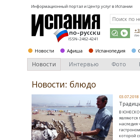
Информационный портал и
Центр услуг в Испании
+3
пн-
ISSN–2462-4241
Новости
Афиша
Испанопедия
Новости
Интервью
Фото
Новости: блюдо
03.07.2018
Традици
В ЮНЕСКО 
являются 
наследия 
гастроном
которой с