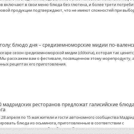
в включают в свои меню блюда без глютена, и более трети потреб
овой продукции подтверждают, что не имеют сложностей при выбо
столу: блюдо дня – средиземноморские мидии по-валенс
азгаре сезон средиземноморской мидии (clótxina), которая так ценитс
 Мы расскажем вам о фестивале, посвященном этому морепродукту, а
ных рецептах его приготовления.
0 мадридских ресторанов предложат галисийские блюда
га
с 28 апреля по 15 мая жители и гости автономного сообщества Мадрид
ировать блюда из осьминога, приготовленные в соответствии с
ными рецептами галисийской кухни. В рамках гастрономического м