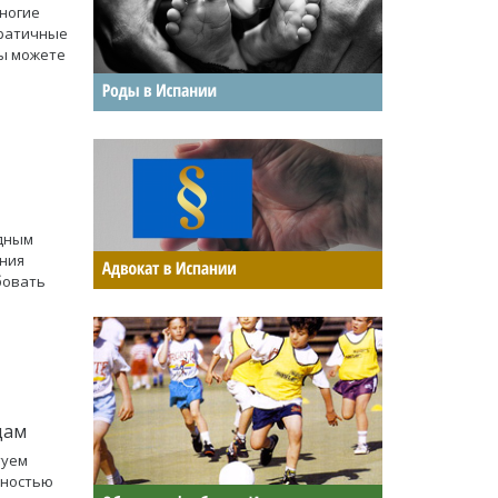
многие
кратичные
вы можете
едным
ения
бовать
цам
туем
рностью