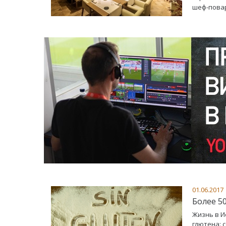
шеф-пова
01.06.2017
Более 5
Жизнь в И
глютена: 