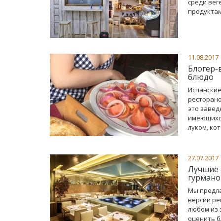
среди вег
продуктам
11.08.2017
Блогер-
блюдо
Испанские
ресторано
это завед
имеющихся
луком, ко
27.07.2017
Лучшие 
гурмано
Мы предла
версии ре
любом из 
оценить б