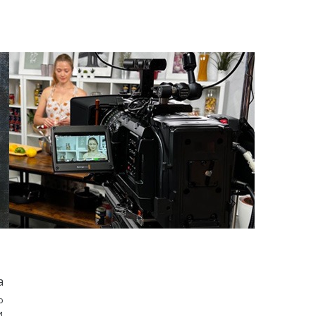
а
ю
и