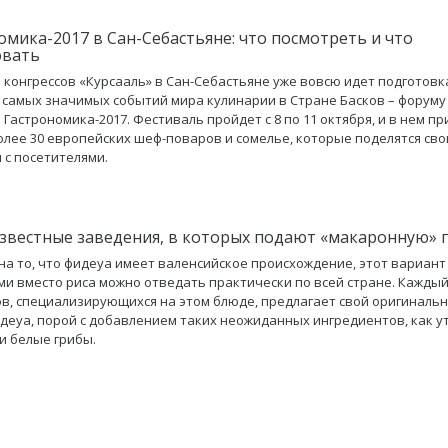
омика-2017 в Сан-Себастьяне: что посмотреть и что
овать
 конгрессов «Курсааль» в Сан-Себастьяне уже вовсю идет подготовк
 самых значимых событий мира кулинарии в Стране Басков – форуму
 Гастрономика-2017. Фестиваль пройдет с 8 по 11 октября, и в нем пр
олее 30 европейских шеф-поваров и сомелье, которые поделятся св
 с посетителями.
звестные заведения, в которых подают «макаронную» 
на то, что фидеуа имеет валенсийское происхождение, этот вариант
и вместо риса можно отведать практически по всей стране. Каждый
в, специализирующихся на этом блюде, предлагает свой оригиналь
деуа, порой с добавлением таких неожиданных ингредиентов, как у
и белые грибы.