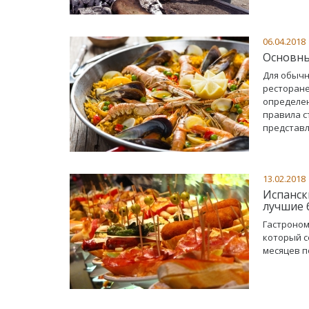
06.04.2018
Основны
Для обычн
ресторане
определен
правила с
представл
13.02.2018
Испанск
лучшие 
Гастроном
который с
месяцев п