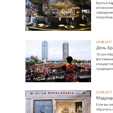
Братья Ад
испанские
заведения
попробова
24.08.2017
День Бр
10 сентяб
фестивале
концертов
традицион
20.08.2017
Мадридс
Если вы н
обратить 