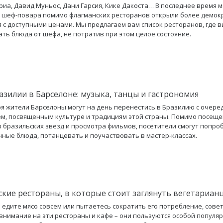
риа, Давид Муньос, Дани Гарсия, Кике Дакоста… В последнее время 
 шеф-повара помимо флагманских ресторанов открыли более демо
 с доступными ценами. Мы предлагаем вам список ресторанов, где 
ть блюда от шефа, не потратив при этом целое состояние.
азилии в Барселоне: музыка, танцы и гастрономия
ря жители Барселоны могут на день перенестись в Бразилию с очер
м, посвященным культуре и традициям этой страны. Помимо посещ
 бразильских звезд и просмотра фильмов, посетители смогут попро
ные блюда, потанцевать и поучаствовать в мастер-классах.
кие рестораны, в которые стоит заглянуть вегетариан
е едите мясо совсем или пытаетесь сократить его потребление, сове
внимание на эти рестораны и кафе – они пользуются особой популя