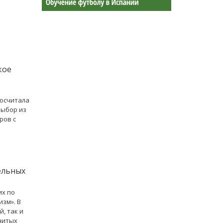
кое
посчитала
выбор из
ров с
ельных
их по
изм». В
, так и
нитых