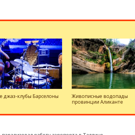
е джаз-клубы Барселоны
Живописные водопады
провинции Аликанте
 парализовал работу аэропорта в Таллине