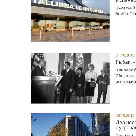
35-летний
бомба. Эс
31.10.2015
Рыбак, 
В январе 
Общество 
испанский
28.10.2015
Два чел
с угроз
Письмо, н