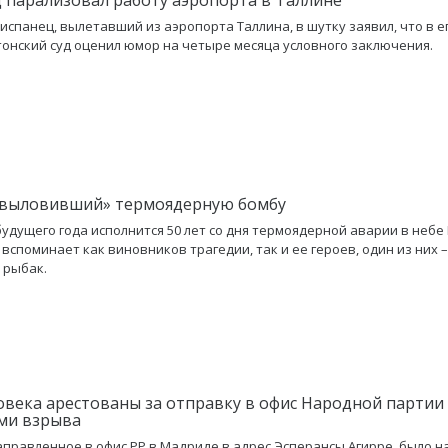
 испанец, вылетавший из аэропорта Таллина, в шутку заявил, что в е
тонский суд оценил юмор на четыре месяца условного заключения.
«выловивший» термоядерную бомбу
будущего года исполнится 50 лет со дня термоядерной аварии в небе
вспоминает как виновников трагедии, так и ее героев, один из них 
 рыбак.
овека арестованы за отправку в офис Народной партии
ами взрыва
аправленное в офис РР в Мадриде в адрес Эсперансы Агирре, было н