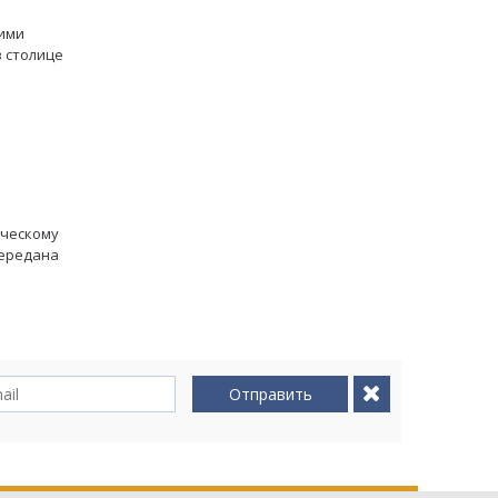
ими
 столице
ическому
передана
Отправить