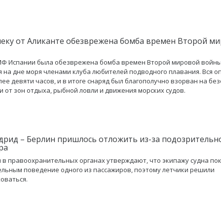
еку от Аликанте обезврежена бомба времен Второй м
Ф Испании была обезврежена бомба времен Второй мировой войны
 на дне моря членами клуба любителей подводного плавания. Вся о
лее девяти часов, и в итоге снаряд был благополучно взорван на бе
и от зон отдыха, рыбной ловли и движения морских судов.
дрид – Берлин пришлось отложить из-за подозрительн
ра
 в правоохранительных органах утверждают, что экипажу судна по
льным поведение одного из пассажиров, поэтому летчики решили
оваться.