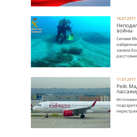
16.07.2017
Неподал
войны
Силами ВМ
найденная
заняла бо
расстояни
11.01.2017
Рейс Ма
пассажи
Источники
подозрите
перестрах