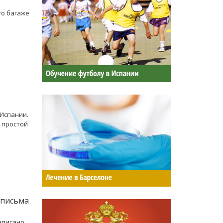
го багаже
 Испании.
– простой
 письма
аписано