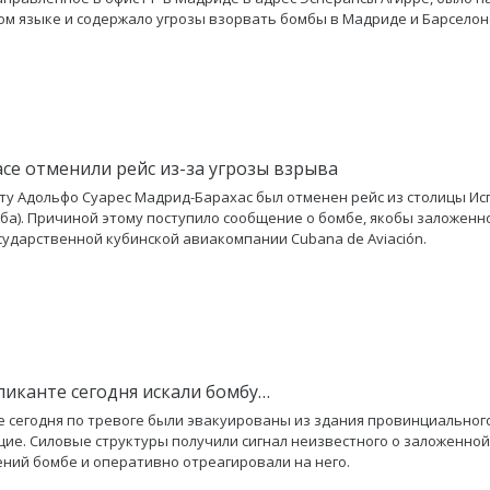
ом языке и содержало угрозы взорвать бомбы в Мадриде и Барселон
асе отменили рейс из-за угрозы взрыва
ту Адольфо Суарес Мадрид-Барахас был отменен рейс из столицы Ис
уба). Причиной этому поступило сообщение о бомбе, якобы заложенн
сударственной кубинской авиакомпании Cubana de Aviación.
Аликанте сегодня искали бомбу…
е сегодня по тревоге были эвакуированы из здания провинциального
щие. Силовые структуры получили сигнал неизвестного о заложенной
ний бомбе и оперативно отреагировали на него.