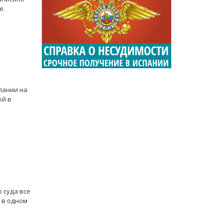
е.
пании на
ой в
 суда все
 в одном