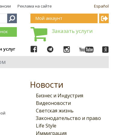
ансии
Реклама на сайте
Español
Мой аккаунт
Заказать услуги
онок
н услуг
ом
Новости
Бизнес и Индустрия
Видеоновости
Светская жизнь
вой
Законодательство и право
Life Style
Иммиграция