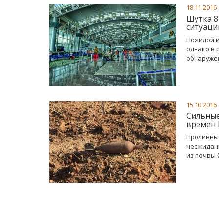
18.11.2016
Шутка 8
ситуаци
Пожилой и
однако в 
обнаружен
15.10.2016
Сильные
времен 
Проливные
неожидан
из почвы б