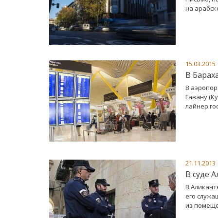
на арабск
15.03.2015
В Барах
В аэропор
Гавану (К
лайнер го
21.11.2013
В суде 
В Аликант
его служа
из помеще