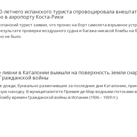
0-летнего испанского туриста спровоцировала внешта
ю в аэропорту Коста-Рики
спанский турист заявил, что пронес на борт самолета взрывное устр
результате проверки воздушного судна и багажа никакой бомбы на 
о не было.
 ливни в Каталонии вымыли на поверхность земли сна
Гражданской войны
 дожди, буквально размочившие за последние дни Каталонию, при
ную находку. В муниципалитете Премия-де-Мар водными потоками 
омбу времен Гражданской войны в Испании (1936 – 1939 гг.).