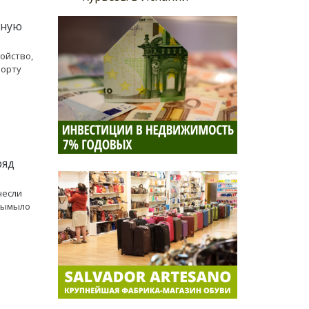
тную
ойство,
борту
ряд
несли
вымыло