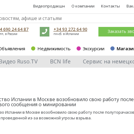
Видеопродакшн
О компании
Контакты
Вак
4 690 24 64 87
+34 93 272 64 90
Заказать зв
пт, в России
пн-сб. в Испании
Объявления
Недвижимость
Экскурсии
Магази
Видео Ruso.TV
BCN life
Сервис на немецк
ство Испании в Москве возобновило свою работу после
ого сообщения о минировании
во Испании в Москве возобновило свою работу после полуторачасо
 проведенной из-за возможной угрозы взрыва.