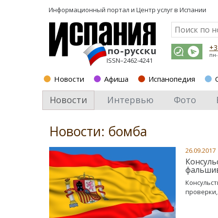
Информационный портал и
Центр услуг в Испании
+3
пн-
ISSN–2462-4241
Новости
Афиша
Испанопедия
Новости
Интервью
Фото
Новости: бомба
26.09.2017
Консуль
фальшив
Консульст
проверки,