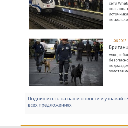
сети What
пользоват
источника
несколько
11.06.2013
Британц
Аякс, соб
безопасно
подраздел
золотая м
Подпишитесь на наши новости и узнавайт
всех предложениях