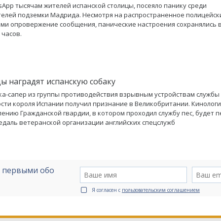
sApp тысячам жителей испанской столицы, посеяло панику среди
елей подземки Мадрида. Несмотря на распространенное полицейск
ми опровержение сообщения, панические настроения сохранялись в
 часов.
ы наградят испанскую собаку
ака-сапер из группы противодействия взрывным устройствам службы
сти короля Испании получил признание в Великобритании. Кинолог
ению Гражданской гвардии, в котором проходил службу пес, будет 
едаль ветеранской организации английских спецслужб
е первыми обо
Я согласен с
пользовательским соглашением