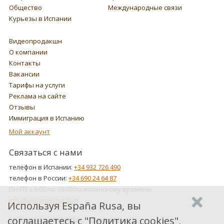
Общество
Международные связи
Курьезы в Испании
Видеопродакшн
О компании
Контакты
Вакансии
Тарифы на услуги
Реклама на сайте
Отзывы
Иммиграция в Испанию
Мой аккаунт
Связаться с нами
телефон в Испании:
+34 932 726 490
телефон в России:
+34 690 24 64 87
ПН-ПТ с 9:00 по 19:00 по испанскому времени.
info@espanarusa.com
Используя España Rusa, вы
соглашаетесь с "
Политика cookies
",
Соглашение пользователя
Политика cookies