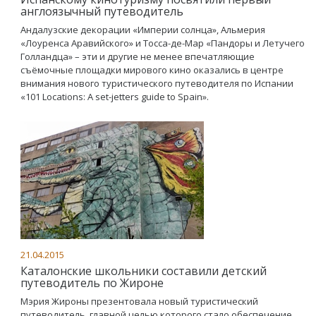
англоязычный путеводитель
Андалузские декорации «Империи солнца», Альмерия
«Лоуренса Аравийского» и Тосса-де-Мар «Пандоры и Летучего
Голландца» – эти и другие не менее впечатляющие
съёмочные площадки мирового кино оказались в центре
внимания нового туристического путеводителя по Испании
«101 Locations: A set-jetters guide to Spain».
21.04.2015
Каталонские школьники составили детский
путеводитель по Жироне
Мэрия Жироны презентовала новый туристический
путеводитель, главной целью которого стало обеспечение