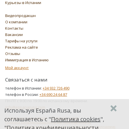
Курьезы в Испании
Видеопродакшн
О компании
Контакты
Вакансии
Тарифы на услуги
Реклама на сайте
Отзывы
Иммиграция в Испанию
Мой аккаунт
Связаться с нами
телефон в Испании:
+34 932 726 490
телефон в России:
+34 690 24 64 87
ПН-ПТ с 9:00 по 19:00 по испанскому времени.
info@espanarusa.com
Используя España Rusa, вы
соглашаетесь с "
Политика cookies
",
Соглашение пользователя
Политика cookies
Политика конфиденциальности для пользователей ЕС
"
Политика конфиденциальности
Как Google обрабатывает информацию о пользователях, получаемую