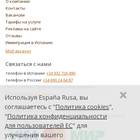
О компании
Контакты
Вакансии
Тарифы на услуги
Реклама на сайте
Отзывы
Иммиграция в Испанию
Мой аккаунт
Связаться с нами
телефон в Испании:
+34 932 726 490
телефон в России:
+34 690 24 64 87
ПН-ПТ с 9:00 по 19:00 по испанскому времени.
info@espanarusa.com
Используя España Rusa, вы
соглашаетесь с "
Политика cookies
",
Соглашение пользователя
Политика cookies
Политика конфиденциальности для пользователей ЕС
"
Политика конфиденциальности
Как Google обрабатывает информацию о пользователях, получаемую
от наших партнеров
для пользователей ЕС
" для
Copyright ©2007-2026 Espana Rusa
улучшения вашего