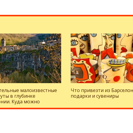
тельные малоизвестные
Что привезти из Барселон
уты в глубинке
подарки и сувениры
нии. Куда можно
ь, отдыхая на Коста-
?