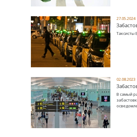
27.05.2024
Забасто
Таксисты 
02.08.2023
Забасто
В самый р
забастовк
осведомле