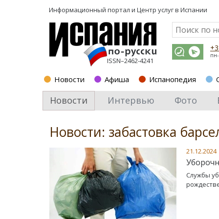
Информационный портал и
Центр услуг в Испании
+3
пн-
ISSN–2462-4241
Новости
Афиша
Испанопедия
Новости
Интервью
Фото
Новости: забастовка барсе
21.12.2024
Уборочн
Службы уб
рождестве