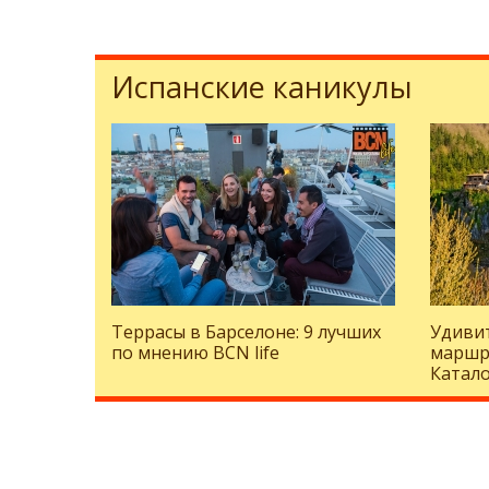
Испанские каникулы
Террасы в Барселоне: 9 лучших
Удиви
по мнению BCN life
маршр
Катало
поехат
Браве