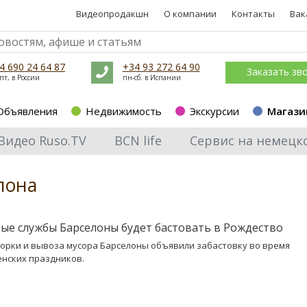
Видеопродакшн
О компании
Контакты
Вак
4 690 24 64 87
+34 93 272 64 90
Заказать зв
пт, в России
пн-сб. в Испании
Объявления
Недвижимость
Экскурсии
Магази
Видео Ruso.TV
BCN life
Сервис на немецк
лона
ые службы Барселоны будет бастовать в Рождество
орки и вывоза мусора Барселоны объявили забастовку во время
нских праздников.