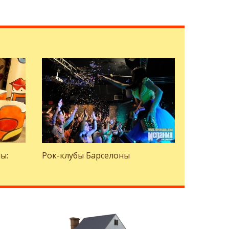
ы:
Рок-клубы Барселоны