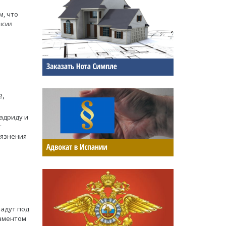
м, что
ысил
,
адриду и
т
рязнения
падут под
таментом