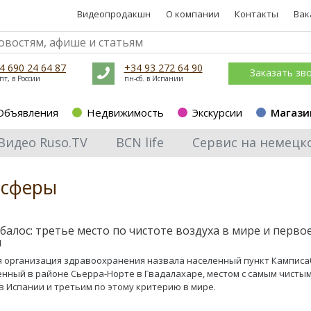
Видеопродакшн
О компании
Контакты
Вак
4 690 24 64 87
+34 93 272 64 90
Заказать зв
пт, в России
пн-сб. в Испании
Объявления
Недвижимость
Экскурсии
Магази
Видео Ruso.TV
BCN life
Сервис на немецк
осферы
балос: третье место по чистоте воздуха в мире и первое
и
 организация здравоохранения назвала населенный пункт Камписа
нный в районе Сьерра-Норте в Гвадалахаре, местом с самым чисты
в Испании и третьим по этому критерию в мире.