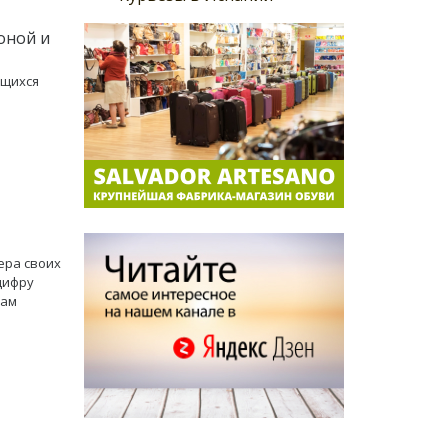
оной и
ющихся
ера своих
цифру
цам