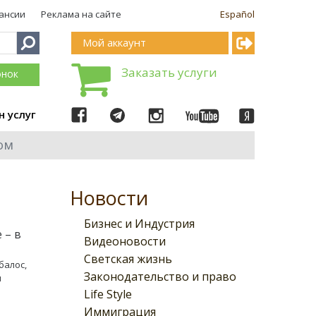
ансии
Реклама на сайте
Español
Мой аккаунт
Заказать услуги
онок
н услуг
ом
Новости
Бизнес и Индустрия
 – в
Видеоновости
Светская жизнь
балос,
Законодательство и право
м
Life Style
Иммиграция