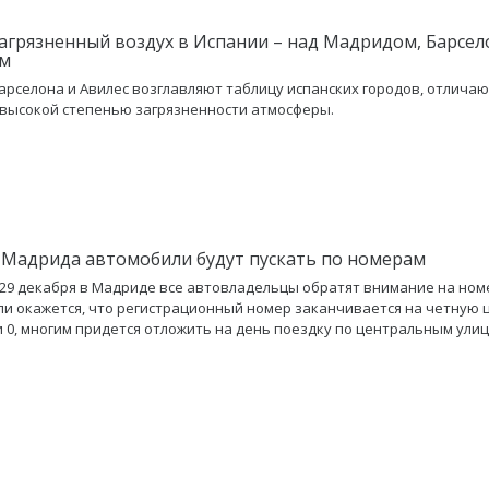
агрязненный воздух в Испании – над Мадридом, Барсел
ом
арселона и Авилес возглавляют таблицу испанских городов, отлича
высокой степенью загрязненности атмосферы.
 Мадрида автомобили будут пускать по номерам
 29 декабря в Мадриде все автовладельцы обратят внимание на ном
ли окажется, что регистрационный номер заканчивается на четную 
 или 0, многим придется отложить на день поездку по центральным ули