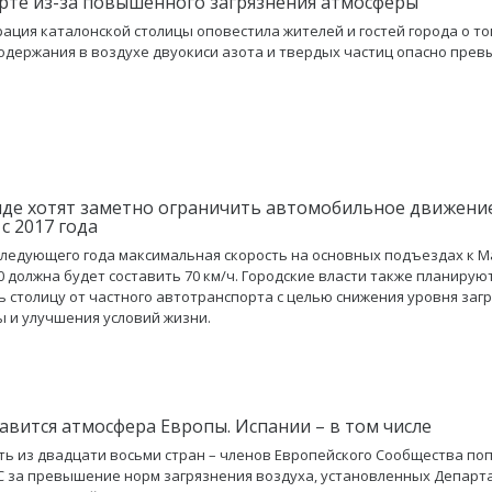
рте из-за повышенного загрязнения атмосферы
ация каталонской столицы оповестила жителей и гостей города о то
одержания в воздухе двуокиси азота и твердых частиц опасно прев
де хотят заметно ограничить автомобильное движение
с 2017 года
следующего года максимальная скорость на основных подъездах к М
0 должна будет составить 70 км/ч. Городские власти также планирую
ь столицу от частного автотранспорта с целью снижения уровня заг
 и улучшения условий жизни.
равится атмосфера Европы. Испании – в том числе
ь из двадцати восьми стран – членов Европейского Сообщества по
С за превышение норм загрязнения воздуха, установленных Депар