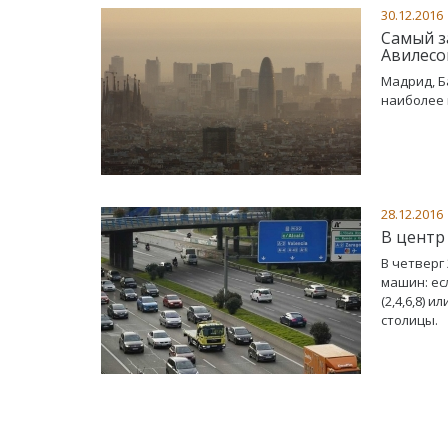
30.12.2016
Самый з
Авилес
Мадрид, Б
наиболее 
28.12.2016
В центр
В четверг
машин: ес
(2,4,6,8)
столицы.