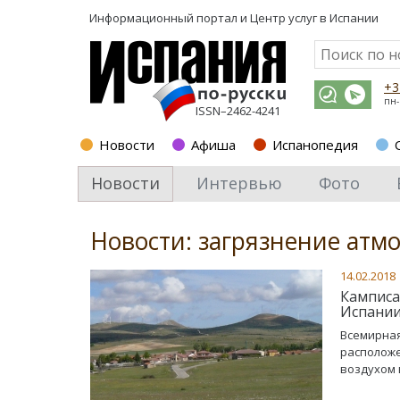
Информационный портал и
Центр услуг в Испании
+3
пн-
ISSN–2462-4241
Новости
Афиша
Испанопедия
Новости
Интервью
Фото
Новости: загрязнение атм
14.02.2018
Камписа
Испани
Всемирная
расположе
воздухом 