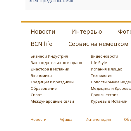
всех предложениях
Новости
Интервью
Фот
BCN life
Сервис на немецком
Бизнес и Индустрия
Видеоновости
Законодательство и право
Life Style
Диаспора в Испании
Испания в лицах
Экономика
Технология
Традиции и праздники
Новости рынка недв
Образование
Медицина и Здоров
Спорт
Происшествия
Международные связи
Курьезы в Испании
Новости
Афиша
Испанопедия
Об