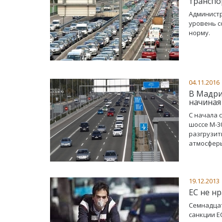
транспо
Администр
уровень с
норму.
04.11.2016
В Мадри
начиная 
С начала 
шоссе М-3
разгрузит
атмосферы
19.12.2013
ЕС не н
Семнадцат
санкции Е