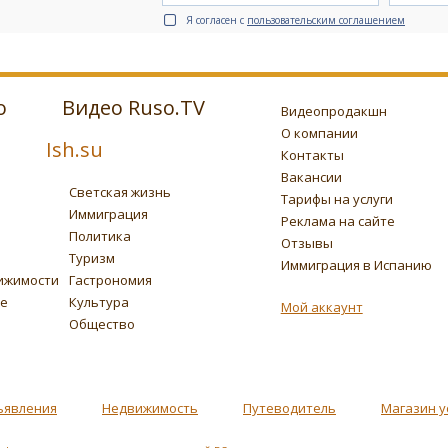
Я согласен с
пользовательским соглашением
о
Видео Ruso.TV
Видеопродакшн
О компании
Ish.su
Контакты
Вакансии
Светская жизнь
Тарифы на услуги
Иммиграция
Реклама на сайте
Политика
Отзывы
Туризм
Иммиграция в Испанию
ижимости
Гастрономия
ье
Культура
Мой аккаунт
Общество
ъявления
Недвижимость
Путеводитель
Магазин у