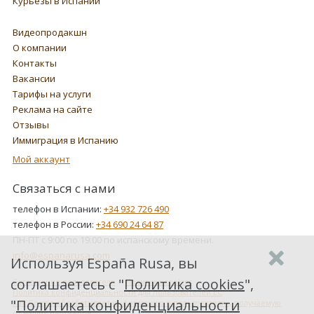
Курьезы в Испании
Видеопродакшн
О компании
Контакты
Вакансии
Тарифы на услуги
Реклама на сайте
Отзывы
Иммиграция в Испанию
Мой аккаунт
Связаться с нами
телефон в Испании:
+34 932 726 490
телефон в России:
+34 690 24 64 87
ПН-ПТ с 9:00 по 19:00 по испанскому времени.
info@espanarusa.com
Используя España Rusa, вы
соглашаетесь с "
Политика cookies
",
Соглашение пользователя
Политика cookies
Политика конфиденциальности для пользователей ЕС
"
Политика конфиденциальности
Как Google обрабатывает информацию о пользователях, получаемую
от наших партнеров