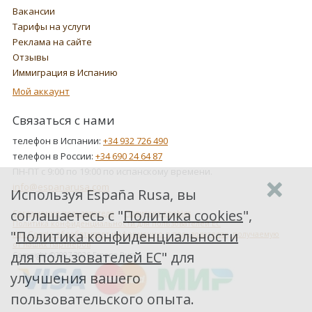
Вакансии
Тарифы на услуги
Реклама на сайте
Отзывы
Иммиграция в Испанию
Мой аккаунт
Связаться с нами
телефон в Испании:
+34 932 726 490
телефон в России:
+34 690 24 64 87
ПН-ПТ с 9:00 по 19:00 по испанскому времени.
info@espanarusa.com
Используя España Rusa, вы
соглашаетесь с "
Политика cookies
",
Соглашение пользователя
Политика cookies
Политика конфиденциальности для пользователей ЕС
"
Политика конфиденциальности
Как Google обрабатывает информацию о пользователях, получаемую
от наших партнеров
для пользователей ЕС
" для
Copyright ©2007-2026 Espana Rusa
улучшения вашего
пользовательского опыта.