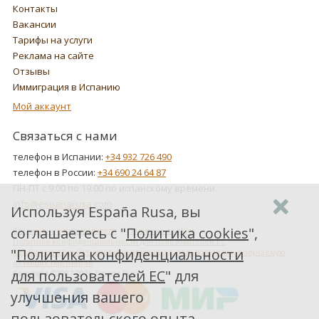
Контакты
Вакансии
Тарифы на услуги
Реклама на сайте
Отзывы
Иммиграция в Испанию
Мой аккаунт
Связаться с нами
телефон в Испании:
+34 932 726 490
телефон в России:
+34 690 24 64 87
ПН-ПТ с 9:00 по 19:00 по испанскому времени.
info@espanarusa.com
Используя España Rusa, вы
соглашаетесь с "
Политика cookies
",
Соглашение пользователя
Политика cookies
Политика конфиденциальности для пользователей ЕС
"
Политика конфиденциальности
Как Google обрабатывает информацию о пользователях, получаемую
от наших партнеров
для пользователей ЕС
" для
Copyright ©2007-2026 Espana Rusa
улучшения вашего
пользовательского опыта.