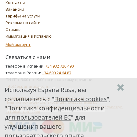
Контакты
Вакансии
Тарифы на услуги
Реклама на сайте
Отзывы
Иммиграция в Испанию
Мой аккаунт
Связаться с нами
телефон в Испании:
+34 932 726 490
телефон в России:
+34 690 24 64 87
ПН-ПТ с 9:00 по 19:00 по испанскому времени.
info@espanarusa.com
Используя España Rusa, вы
соглашаетесь с "
Политика cookies
",
Соглашение пользователя
Политика cookies
Политика конфиденциальности для пользователей ЕС
"
Политика конфиденциальности
Как Google обрабатывает информацию о пользователях, получаемую
от наших партнеров
для пользователей ЕС
" для
Copyright ©2007-2026 Espana Rusa
улучшения вашего
пользовательского опыта.