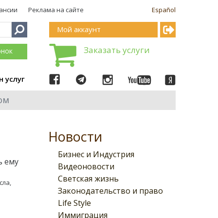
ансии
Реклама на сайте
Español
Мой аккаунт
Заказать услуги
онок
н услуг
ом
Новости
Бизнес и Индустрия
ь ему
Видеоновости
Светская жизнь
сла,
Законодательство и право
Life Style
Иммиграция