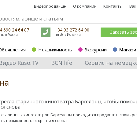
Видеопродакшн
О компании
Контакты
Вак
4 690 24 64 87
+34 93 272 64 90
Заказать зв
пт, в России
пн-сб. в Испании
Объявления
Недвижимость
Экскурсии
Магази
Видео Ruso.TV
BCN life
Сервис на немецк
она
кресла старинного кинотеатра Барселоны, чтобы помоч
ся снова
 старинных кинотеатров Барселоны приходится продавать свои кре
ть возможность открыться снова.