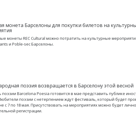
я монета Барселоны для покупки билетов на культурн
иятия
ые монеты REC Cultural можно потратить на культурные мероприяти
ants и Poble-sec Барселоны.
родная поэзия возвращается в Барселону этой весной
 поэзии Barcelona Poesia готовится в мае представить публике ино
Любители поэзии с нетерпением ждут фестиваль, который будет про
не с 7 по 18 мая. Присутствовать на мероприятиях можно будет лично
ельной регистрации.