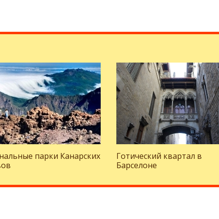
нальные парки Канарских
Готический квартал в
вов
Барселоне