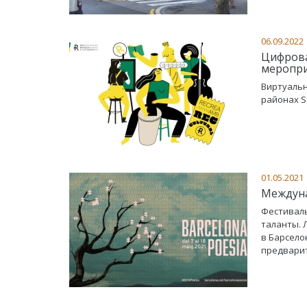
06.09.2022
Цифрова
меропр
Виртуальн
районах S
01.05.2021
Междуна
Фестиваль
таланты. 
в Барсело
предварит