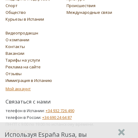
Спорт
Происшествия
Общество
Международные связи
Курьезы в Испании
Видеопродакшн
О компании
Контакты
Вакансии
Тарифы на услуги
Реклама на сайте
Отзывы
Иммиграция в Испанию
Мой аккаунт
Связаться с нами
телефон в Испании:
+34 932 726 490
телефон в России:
+34 690 24 64 87
ПН-ПТ с 9:00 по 19:00 по испанскому времени.
info@espanarusa.com
Используя España Rusa, вы