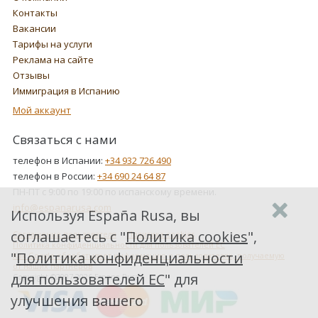
Контакты
Вакансии
Тарифы на услуги
Реклама на сайте
Отзывы
Иммиграция в Испанию
Мой аккаунт
Связаться с нами
телефон в Испании:
+34 932 726 490
телефон в России:
+34 690 24 64 87
ПН-ПТ с 9:00 по 19:00 по испанскому времени.
info@espanarusa.com
Используя España Rusa, вы
соглашаетесь с "
Политика cookies
",
Соглашение пользователя
Политика cookies
Политика конфиденциальности для пользователей ЕС
"
Политика конфиденциальности
Как Google обрабатывает информацию о пользователях, получаемую
от наших партнеров
для пользователей ЕС
" для
Copyright ©2007-2026 Espana Rusa
улучшения вашего