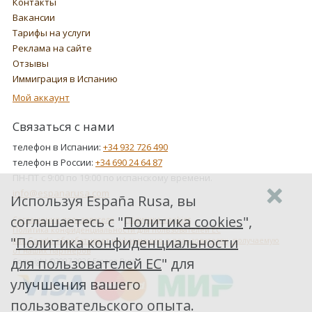
Контакты
Вакансии
Тарифы на услуги
Реклама на сайте
Отзывы
Иммиграция в Испанию
Мой аккаунт
Связаться с нами
телефон в Испании:
+34 932 726 490
телефон в России:
+34 690 24 64 87
ПН-ПТ с 9:00 по 19:00 по испанскому времени.
info@espanarusa.com
Используя España Rusa, вы
соглашаетесь с "
Политика cookies
",
Соглашение пользователя
Политика cookies
Политика конфиденциальности для пользователей ЕС
"
Политика конфиденциальности
Как Google обрабатывает информацию о пользователях, получаемую
от наших партнеров
для пользователей ЕС
" для
Copyright ©2007-2026 Espana Rusa
улучшения вашего
пользовательского опыта.