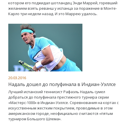
котором его поджидал шотландец Энди Маррей, горевший
желанием взять реванш у испанца за поражение в Монте-
Карло три недели назад. И это Маррею удалось.
20.03.2016
Надаль дошел до полуфинала в Индиан-Уэллсе
Лучший испанский теннисист Рафаэль Надаль сумел
добраться до полуфинала престижного турнира серии
«Мастерс-1000» в Индиан-Уэллсе. Соревнования на кортах с
искусственным жестким покрытием, проводимые в этом
американском городе, неофициально считаются «пятым
турниром Большого Шлема».