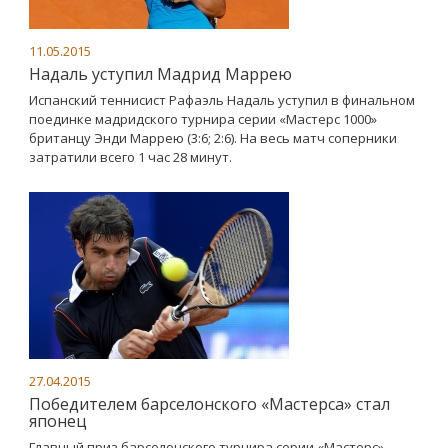
11.05.2015
Надаль уступил Мадрид Маррею
Испанский теннисист Рафаэль Надаль уступил в финальном
поединке мадридского турнира серии «Мастерс 1000»
британцу Энди Маррею (3:6; 2:6). На весь матч соперники
затратили всего 1 час 28 минут.
27.04.2015
Победителем барселонского «Мастерса» стал
японец
Главный приз барселонского турнира серии «Мастерс»,