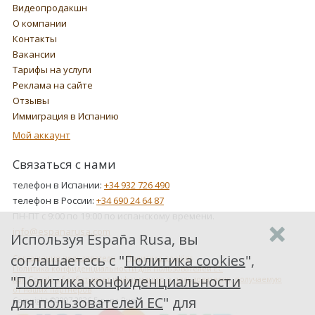
Видеопродакшн
О компании
Контакты
Вакансии
Тарифы на услуги
Реклама на сайте
Отзывы
Иммиграция в Испанию
Мой аккаунт
Связаться с нами
телефон в Испании:
+34 932 726 490
телефон в России:
+34 690 24 64 87
ПН-ПТ с 9:00 по 19:00 по испанскому времени.
info@espanarusa.com
Используя España Rusa, вы
соглашаетесь с "
Политика cookies
",
Соглашение пользователя
Политика cookies
Политика конфиденциальности для пользователей ЕС
"
Политика конфиденциальности
Как Google обрабатывает информацию о пользователях, получаемую
от наших партнеров
для пользователей ЕС
" для
Copyright ©2007-2026 Espana Rusa