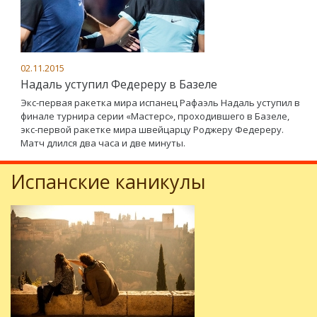
02.11.2015
Надаль уступил Федереру в Базеле
Экс-первая ракетка мира испанец Рафаэль Надаль уступил в
финале турнира серии «Мастерс», проходившего в Базеле,
экс-первой ракетке мира швейцарцу Роджеру Федереру.
Матч длился два часа и две минуты.
Испанские каникулы