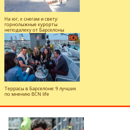
На юг, к снегам и свету:
горнолыжные курорты
неподалеку от Барселоны
Террасы в Барселоне: 9 лучших
по мнению BCN life