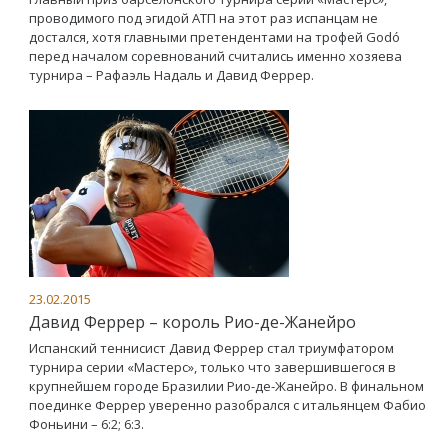
проводимого под эгидой АТП на этот раз испанцам не
достался, хотя главными претендентами на трофей Godó
перед началом соревнований считались именно хозяева
турнира – Рафаэль Надаль и Давид Феррер.
23.02.2015
Давид Феррер – король Рио-де-Жанейро
Испанский теннисист Давид Феррер стал триумфатором
турнира серии «Мастерс», только что завершившегося в
крупнейшем городе Бразилии Рио-де-Жанейро. В финальном
поединке Феррер уверенно разобрался с итальянцем Фабио
Фоньини – 6:2; 6:3.