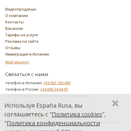
Видеопродакшн
О компании
Контакты
Вакансии
Тарифы на услуги
Реклама на сайте
Отзывы
Иммиграция в Испанию
Мой аккаунт
Связаться с нами
телефон в Испании:
+34 932 726 490
телефон в России:
+34 690 24 64 87
ПН-ПТ с 9:00 по 19:00 по испанскому времени.
info@espanarusa.com
Используя España Rusa, вы
соглашаетесь с "
Политика cookies
",
Соглашение пользователя
Политика cookies
Политика конфиденциальности для пользователей ЕС
"
Политика конфиденциальности
Как Google обрабатывает информацию о пользователях, получаемую
от наших партнеров
Copyright ©2007-2026 Espana Rusa