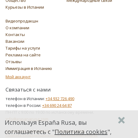
Общество
Международные связи
Курьезы в Испании
Видеопродакшн
О компании
Контакты
Вакансии
Тарифы на услуги
Реклама на сайте
Отзывы
Иммиграция в Испанию
Мой аккаунт
Связаться с нами
телефон в Испании:
+34 932 726 490
телефон в России:
+34 690 24 64 87
ПН-ПТ с 9:00 по 19:00 по испанскому времени.
info@espanarusa.com
Используя España Rusa, вы
соглашаетесь с "
Политика cookies
",
Соглашение пользователя
Политика cookies
Политика конфиденциальности для пользователей ЕС