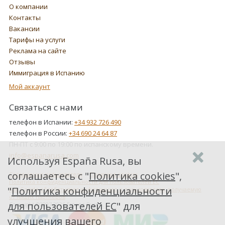
О компании
Контакты
Вакансии
Тарифы на услуги
Реклама на сайте
Отзывы
Иммиграция в Испанию
Мой аккаунт
Связаться с нами
телефон в Испании:
+34 932 726 490
телефон в России:
+34 690 24 64 87
ПН-ПТ с 9:00 по 19:00 по испанскому времени.
info@espanarusa.com
Используя España Rusa, вы
соглашаетесь с "
Политика cookies
",
Соглашение пользователя
Политика cookies
Политика конфиденциальности для пользователей ЕС
"
Политика конфиденциальности
Как Google обрабатывает информацию о пользователях, получаемую
от наших партнеров
для пользователей ЕС
" для
Copyright ©2007-2026 Espana Rusa
улучшения вашего