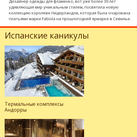
Дизайнер одежды для фламенко, вот уже более 30 лет
удивляющая мир уникальным стилем, посвятила новую
коллекцию королеве Нидерландов, которая была очарована
платьями марки Fabiola на прошлогодней ярмарке в Севилье.
Испанские каникулы
Термальные комплексы
Андорры