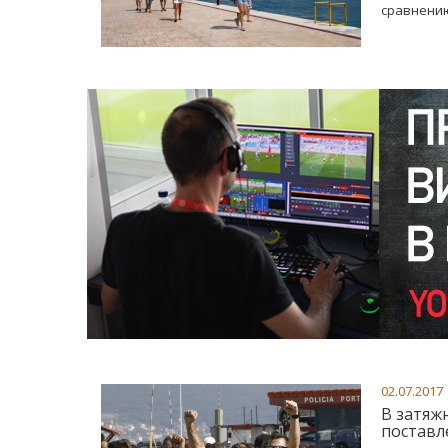
сравнению
02.07.2017
В затяж
поставл