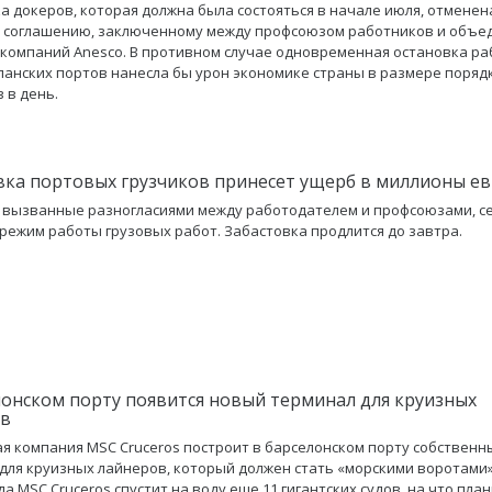
а докеров, которая должна была состояться в начале июля, отменен
я соглашению, заключенному между профсоюзом работников и объ
компаний Anesco. В противном случае одновременная остановка р
спанских портов нанесла бы урон экономике страны в размере поряд
 в день.
вка портовых грузчиков принесет ущерб в миллионы е
 вызванные разногласиями между работодателем и профсоюзами, с
режим работы грузовых работ. Забастовка продлится до завтра.
лонском порту появится новый терминал для круизных
ов
я компания MSC Cruceros построит в барселонском порту собственн
для круизных лайнеров, который должен стать «морскими воротами»
да MSC Cruceros спустит на воду еще 11 гигантских судов, на что пла