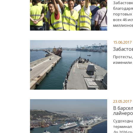
Забастовк
благодар
портовых 
всех 46 и
миллионов
15.06.2017
Забасто
Протесты,
изменили 
23.05.2017
В барсе
лайнер
Судоходна
терминал 
До 2026 го