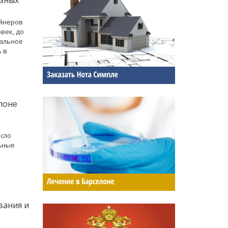
айнеров
век, до
мальное
ь в
лоне
исло
льные
вания и