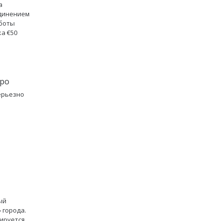
а
единением
аботы
ка €50
вро
ерьезно
ый
 города.
нируется