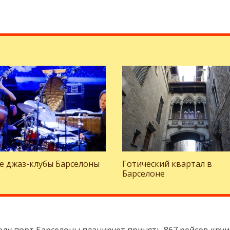
е джаз-клубы Барселоны
Готический квартал в
Барселоне
году порт Барселоны планирует принять 867 рейсов кру