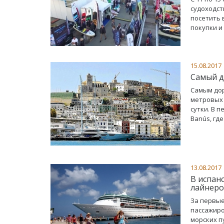
судоходст
посетить 
покупки и
15.08.2017
Самый д
Самым дор
метровых 
сутки. В 
Banús, гд
13.08.2017
В испан
лайнер
За первые
пассажиро
морских п