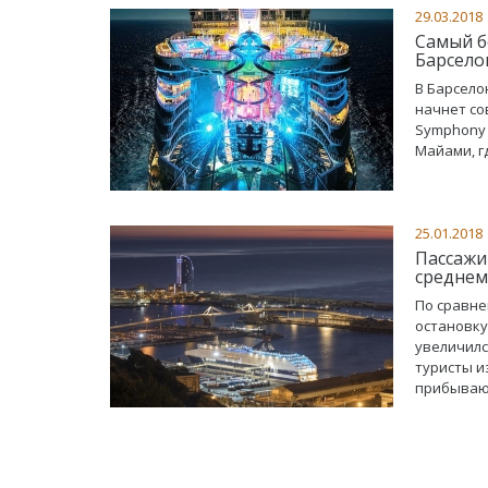
29.03.2018
Самый б
Барсело
В Барсело
начнет со
Symphony 
Майами, г
25.01.2018
Пассажи
среднем
По сравне
остановку
увеличилс
туристы и
прибывающ