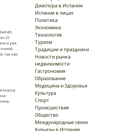
Диаспора в Испании
Испания в лицах
Политика
Экономика
alamah,
Технология
ес 22
Туризм
ана и уже
сточной
Традиции и праздники
, так как
Новости рынка
недвижимости
Гастрономия
Образование
Медицина и Здоровье
я класса
Культура
ача
Спорт
онов,
Происшествия
Общество
Международные связи
Курьезы в Испании