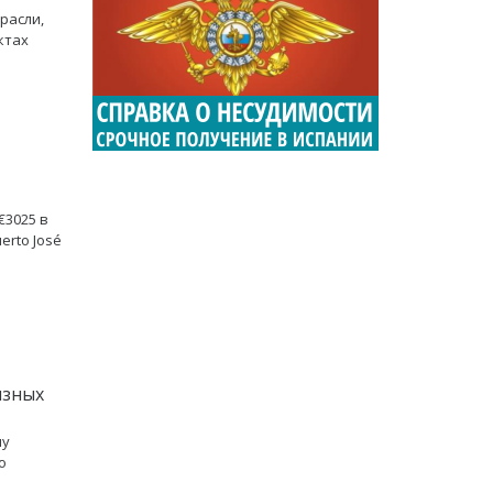
расли,
ктах
€3025 в
erto José
изных
лу
о