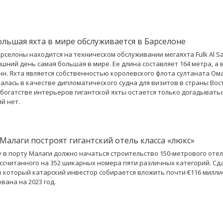
ольшая яхта в мире обслуживается в Барселоне
арселоны находится на техническом обслуживании мегаяхта Fulk Al S
яшний день самая большая в мире. Ее длина составляет 164 метра, а в
нн. Яхта является собственностью королевского флота султаната Ом
алась в качестве дипломатического судна для визитов в страны Во
 богатстве интерьеров гигантской яхты остается только догадываться
й нет.
 Малаги построят гигантский отель класса «люкс»
ду в порту Малаги должно начаться строительство 150-метрового отел
ассчитанного на 352 шикарных номера пяти различных категорий. Сд
в который катарский инвестор собирается вложить почти €116 милли
вана на 2023 год.