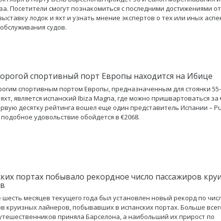
ва. Посетители смогут познакомиться с последними достижениями от
выставку лодок и яхт и узнать мнение экспертов о тех или иных аспе
 обслуживания судов.
орогой спортивный порт Европы находится на Ибице
огим спортивным портом Европы, предназначенным для стоянки 55-
яхт, является испанский Ibiza Magna, где можно пришвартоваться за 
первую десятку рейтинга вошел еще один представитель Испании – Pu
е подобное удовольствие обойдется в €2068.
ских портах побывало рекордное число пассажиров кру
ов
 шесть месяцев текущего года был установлен новый рекорд по чис
в круизных лайнеров, побывавших в испанских портах. Больше всег
утешественников приняла Барселона, а наибольший их прирост по