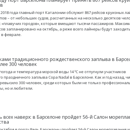
ов
 2018 года главный порт Каталонии обслужит 867 рейсов круизных л
пов – от небольших судов, рассчитанных на несколько десятков чело
х «плавучих городов», которые вмещают тысячи пассажиров. Макси
сов запланировано на октябрь, а реже всего лайнеры будут заходит
 в феврале.
ками традиционного рождественского заплыва в Барсе
олее 300 человек
погода и температура морской воды 14 ºC не отпугнули участников
о праздничного заплыва Copa Nadal в Барселоне. Как и год назад, ч
ревысило 300 человек, среди которых были не только профессиона
ы, но и любители.
ь всех наверх: в Барселоне пройдет 56-й Салон морепла
ства
5 октября в порту Вель Барселоны пройдет 56-й Салон мореплавания и