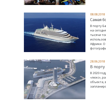
08.08.2018
Самая б
В порту Б
на сегодн
тысячи то
использов
Африки. О
фотографи
28.06.2018
В порту
В 2020 го
«люкс», р
объекта, 
запланиро