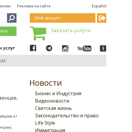
ансии
Реклама на сайте
Español
Мой аккаунт
Заказать услуги
онок
н услуг
ом
Новости
Бизнес и Индустрия
женцев,
Видеоновости
Светская жизнь
Законодательство и право
жайшем от
Life Style
итрею.
Иммиграция