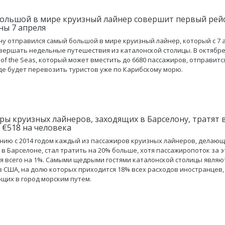
ольшой в мире круизный лайнер совершит первый рейс
ны 7 апреля
ну отправился самый большой в мире круизный лайнер, который с 7 
вершать недельные путешествия из каталонской столицы. В октябр
of the Seas, который может вместить до 6680 пассажиров, отправитс
де будет перевозить туристов уже по Карибскому морю.
ры круизных лайнеров, заходящих в Барселону, тратят 
 €518 на человека
нию с 2014 годом каждый из пассажиров круизных лайнеров, делаю
 в Барселоне, стал тратить на 20% больше, хотя пассажиропоток за 
я всего на 1%. Самыми щедрыми гостями каталонской столицы являю
з США, на долю которых приходится 18% всех расходов иностранцев,
их в город морским путем.