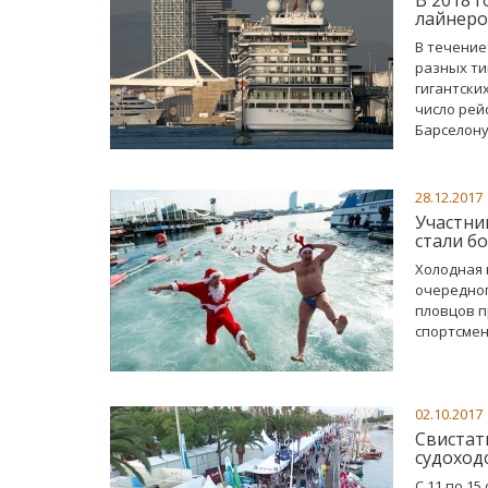
лайнер
В течение
разных ти
гигантски
число рей
Барселону
28.12.2017
Участни
стали б
Холодная 
очередног
пловцов п
спортсмен
02.10.2017
Свистат
судоход
С 11 по 1