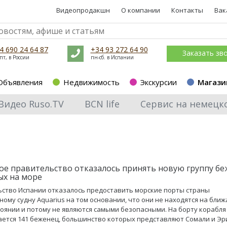
Видеопродакшн
О компании
Контакты
Вак
4 690 24 64 87
+34 93 272 64 90
Заказать зв
пт, в России
пн-сб. в Испании
Объявления
Недвижимость
Экскурсии
Магази
Видео Ruso.TV
BCN life
Сервис на немецк
ое правительство отказалось принять новую группу бе
ых на море
ство Испании отказалось предоставить морские порты страны
ному судну Aquarius на том основании, что они не находятся на бли
тоянии и потому не являются самыми безопасными. На борту корабля
ется 141 беженец, большинство которых представляют Сомали и Эр