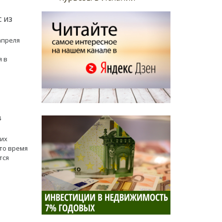
 из
апреля
е
я в
в
щих
это время
тся