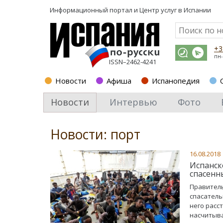
Информационный портал и
Центр услуг в Испании
+3
пн-
ISSN–2462-4241
Новости
Афиша
Испанопедия
Новости
Интервью
Фото
Новости: порт
16.08.2018
Испанск
спасенн
Правитель
спасатель
него расс
насчитыва