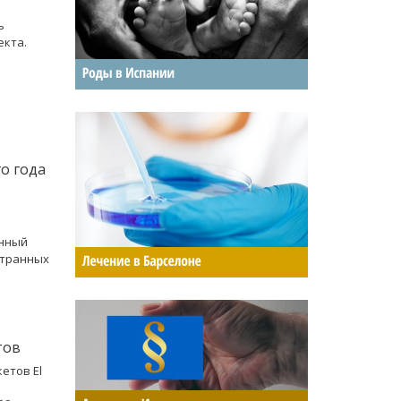
ь
екта.
о года
анный
странных
тов
етов El