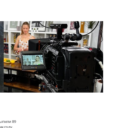
ыпили 89
м году.