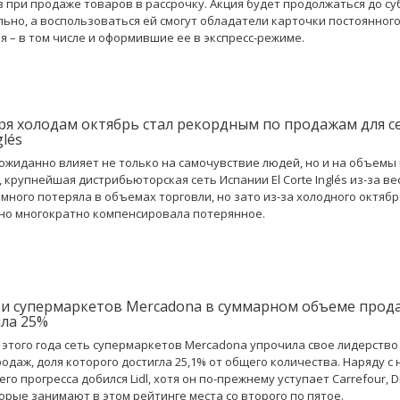
 при продаже товаров в рассрочку. Акция будет продолжаться до с
ьно, а воспользоваться ей смогут обладатели карточки постоянног
я – в том числе и оформившие ее в экспресс-режиме.
ря холодам октябрь стал рекордным по продажам для се
glés
ожиданно влияет не только на самочувствие людей, но и на объемы
 крупнейшая дистрибьюторская сеть Испании El Corte Inglés из-за в
много потеряла в объемах торговли, но зато из-за холодного октябр
о многократно компенсировала потерянное.
ти супермаркетов Mercadona в суммарном объеме прод
ла 25%
 этого года сеть супермаркетов Mercadona упрочила свое лидерство
одаж, доля которого достигла 25,1% от общего количества. Наряду с 
о прогресса добился Lidl, хотя он по-прежнему уступает Carrefour, D
оторые занимают в этом рейтинге места со второго по пятое.