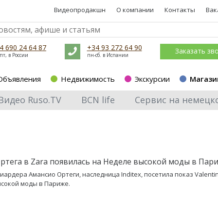
Видеопродакшн
О компании
Контакты
Вак
4 690 24 64 87
+34 93 272 64 90
Заказать зв
пт, в России
пн-сб. в Испании
Объявления
Недвижимость
Экскурсии
Магази
Видео Ruso.TV
BCN life
Сервис на немецк
ртега в Zara появилась на Неделе высокой моды в Пар
иардера Амансио Ортеги, наследница Inditex, посетила показ Valenti
сокой моды в Париже.