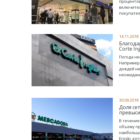
процентов
включител
покупател
14.11.2018
Благода
Corte In
Погода не
Например,
дождей не
неожиданн
30.09.2018
Доля се
превыси
В течение
объему пр
наибольшег
Eroski, к