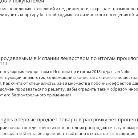
ов и покупателей
ие передовых технологий и недвижимости, открывает возможност
ли купить квартиру без необходимости физического посещения объ
родаваемым в Испании лекарством по итогам прошлог
til
популярным лекарством в Испании по итогам 2018 года стал Nolotil –
ствующий анальгетик, содержащий в качестве активного вещества
. Как считают специалисты, из-за множества побочных эффектов д
должен продаваться по рецепту, дабы оградить таким образом ино
от его бесконтрольного применения.
e Inglés впервые продает товары в рассрочку без процен
рии начала рождественских и новогодних распродаж сеть супермарк
lés решила пойти на беспрецедентный шаг и отказаться от взимания