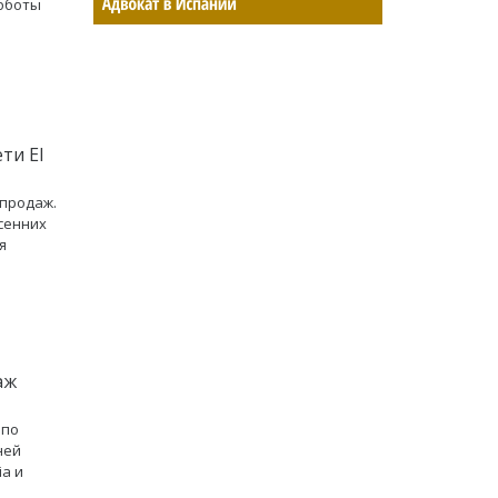
убботы
о
ти El
 продаж.
есенних
я
аж
 по
ней
ia и