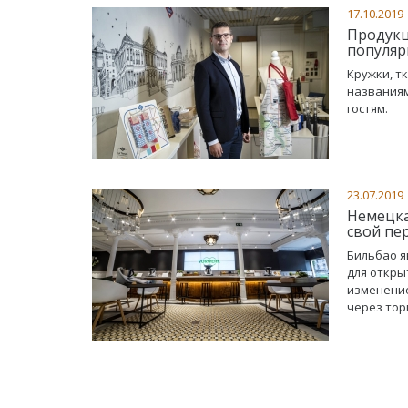
17.10.2019
Продукц
популяр
Кружки, т
названиям
гостям.
23.07.2019
Немецка
свой пе
Бильбао я
для откры
изменение
через тор