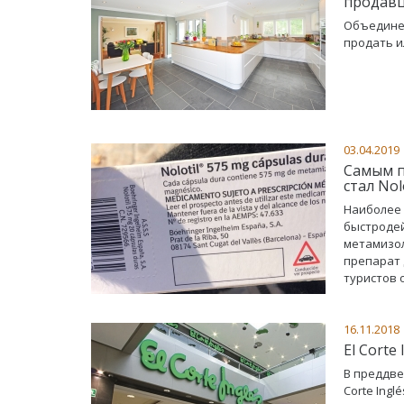
продавц
Объединен
продать и
03.04.2019
Самым п
стал Nolo
Наиболее 
быстродей
метамизол
препарат 
туристов 
16.11.2018
El Cort
В преддве
Corte Ing