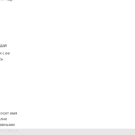
оши
 с ее
сь
осит имя
олне
Главными
), C&A, а