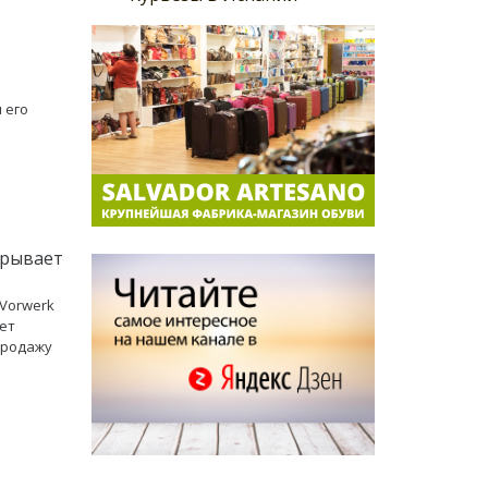
 его
крывает
Vorwerk
ет
продажу