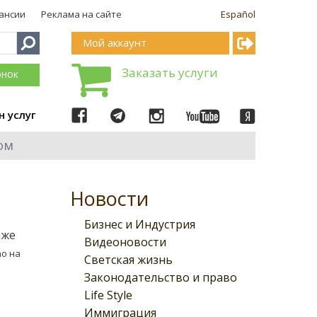
ансии
Реклама на сайте
Español
Мой аккаунт
Заказать услуги
онок
н услуг
ом
Новости
Бизнес и Индустрия
иже
Видеоновости
no на
Светская жизнь
Законодательство и право
Life Style
Иммиграция