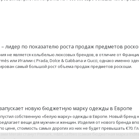
 – лидер по показателю роста продаж предметов роск
ния не является колыбелью люксовых брендов, в отличие от Франции
rmès или Италии с Prada, Dolce & Gabbana и Gucci, однако именно зде
ирован самый большой рост объема продаж предметов роскоши.
запускает новую бюджетную марку одежды в Европе
пустил собственную «белую марку» одежды в Европе. Новый бренд н
предлагает вещи для мужчин и женщин. Изделия от нового бренда вп
по цене, стоимость самых дорогих из них не будет превышать €70. 
ми Meraki станут Primark, H&M, Lefties (самая бюджетная марка Inditex