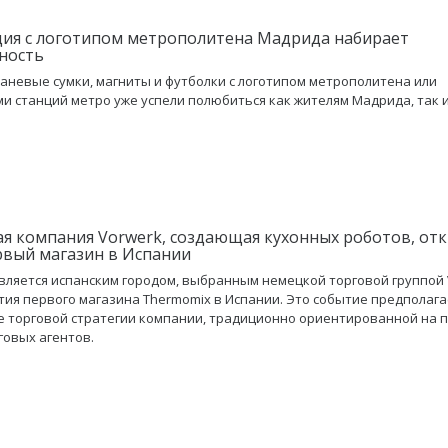
ия с логотипом метрополитена Мадрида набирает
ность
каневые сумки, магниты и футболки с логотипом метрополитена или
и станций метро уже успели полюбиться как жителям Мадрида, так и
я компания Vorwerk, создающая кухонных роботов, от
рвый магазин в Испании
вляется испанским городом, выбранным немецкой торговой группой 
тия первого магазина Thermomix в Испании. Это событие предполага
 торговой стратегии компании, традиционно ориентированной на 
говых агентов.