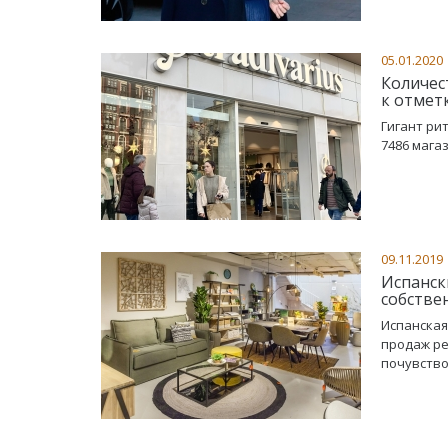
05.01.2020
Количес
к отмет
Гигант ри
7486 мага
09.11.2019
Испанск
собстве
Испанская
продаж ре
почувство