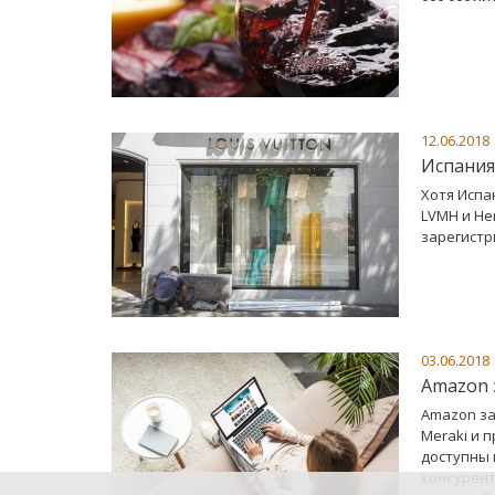
12.06.2018
Испания
Хотя Испа
LVMH и He
зарегистр
03.06.2018
Amazon 
Amazon за
Meraki и 
доступны 
конкурента