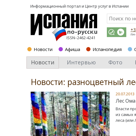
Информационный портал и
Центр услуг в Испании
+3
пн-
ISSN–2462-4241
Новости
Афиша
Испанопедия
Новости
Интервью
Фото
Новости: разноцветный ле
20.07.2013
Лес Ома
Власти пр
из самых 
леса (или 