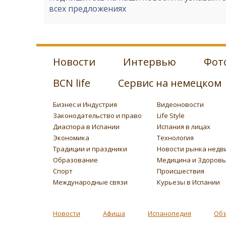
всех предложениях
Новости
Интервью
Фот
BCN life
Сервис на немецком
Бизнес и Индустрия
Видеоновости
Законодательство и право
Life Style
Диаспора в Испании
Испания в лицах
Экономика
Технология
Традиции и праздники
Новости рынка недв
Образование
Медицина и Здоров
Спорт
Происшествия
Международные связи
Курьезы в Испании
Новости
Афиша
Испанопедия
Об