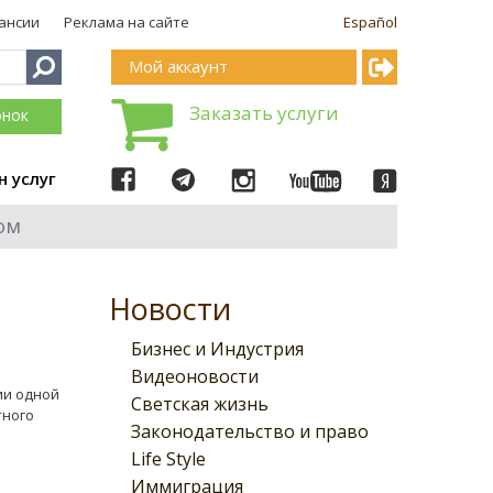
ансии
Реклама на сайте
Español
Мой аккаунт
Заказать услуги
онок
н услуг
ом
Новости
Бизнес и Индустрия
Видеоновости
ии одной
Светская жизнь
тного
Законодательство и право
Life Style
Иммиграция