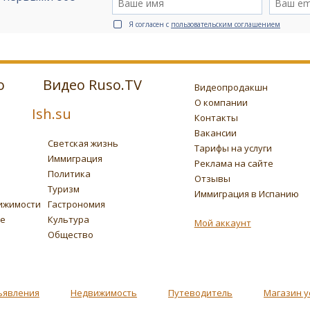
Я согласен с
пользовательским соглашением
о
Видео Ruso.TV
Видеопродакшн
О компании
Ish.su
Контакты
Вакансии
Светская жизнь
Тарифы на услуги
Иммиграция
Реклама на сайте
Политика
Отзывы
Туризм
Иммиграция в Испанию
ижимости
Гастрономия
ье
Культура
Мой аккаунт
Общество
ъявления
Недвижимость
Путеводитель
Магазин у