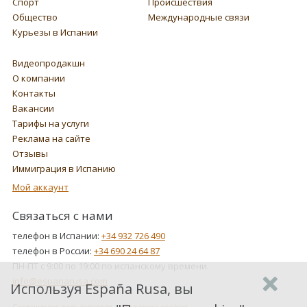
Спорт
Происшествия
Общество
Международные связи
Курьезы в Испании
Видеопродакшн
О компании
Контакты
Вакансии
Тарифы на услуги
Реклама на сайте
Отзывы
Иммиграция в Испанию
Мой аккаунт
Связаться с нами
телефон в Испании:
+34 932 726 490
телефон в России:
+34 690 24 64 87
ПН-ПТ с 9:00 по 19:00 по испанскому времени.
info@espanarusa.com
Используя España Rusa, вы