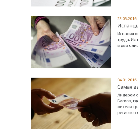
23.05.2016
Испанцы
Испания о
труда. Ис
в два с л
04.01.2016
Самая в
Лидером с
Басков, г
жители тр
регионов с