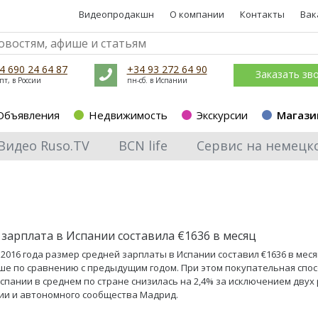
Видеопродакшн
О компании
Контакты
Вак
4 690 24 64 87
+34 93 272 64 90
Заказать зв
пт, в России
пн-сб. в Испании
Объявления
Недвижимость
Экскурсии
Магази
Видео Ruso.TV
BCN life
Сервис на немецк
 зарплата в Испании составила €1636 в месяц
 2016 года размер средней зарплаты в Испании составил €1636 в меся
ше по сравнению с предыдущим годом. При этом покупательная спо
спании в среднем по стране снизилась на 2,4% за исключением двух
ии и автономного сообщества Мадрид.