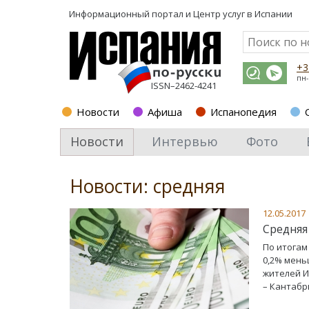
Информационный портал и
Центр услуг в Испании
+3
пн-
ISSN–2462-4241
Новости
Афиша
Испанопедия
Новости
Интервью
Фото
Новости: средняя
12.05.2017
Средняя
По итогам
0,2% мень
жителей И
– Кантабр