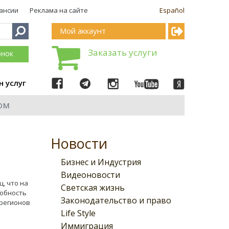
ансии
Реклама на сайте
Español
Мой аккаунт
Заказать услуги
онок
н услуг
ом
Новости
Бизнес и Индустрия
Видеоновости
ц, что на
Светская жизнь
собность
Законодательство и право
 регионов
Life Style
Иммиграция