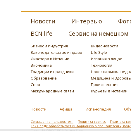
Новости
Интервью
Фот
BCN life
Сервис на немецком
Бизнес и Индустрия
Видеоновости
Законодательство и право
Life Style
Диаспора в Испании
Испания в лицах
Экономика
Технология
Традиции и праздники
Новости рынка недв
Образование
Медицина и Здоров
Спорт
Происшествия
Международные связи
Курьезы в Испании
Новости
Афиша
Испанопедия
Об
Соглашение пользователя
Политика cookies
Политика ко
Как Google обрабатывает информацию о пользователях, пол
Copyright ©2007-2026 Espana Rusa