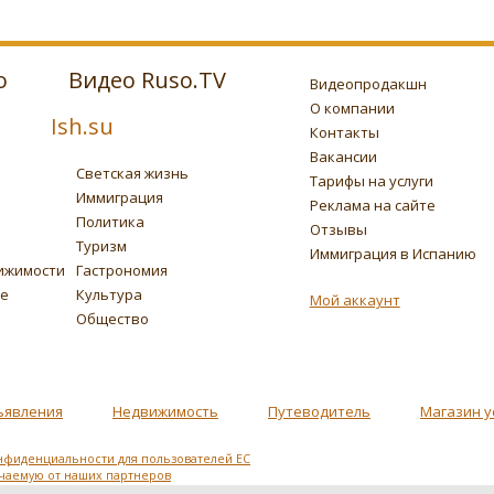
о
Видео Ruso.TV
Видеопродакшн
О компании
Ish.su
Контакты
Вакансии
Светская жизнь
Тарифы на услуги
Иммиграция
Реклама на сайте
Политика
Отзывы
Туризм
Иммиграция в Испанию
ижимости
Гастрономия
ье
Культура
Мой аккаунт
Общество
ъявления
Недвижимость
Путеводитель
Магазин у
нфиденциальности для пользователей ЕС
учаемую от наших партнеров