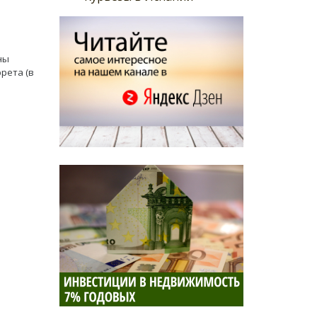
ны
рета (в