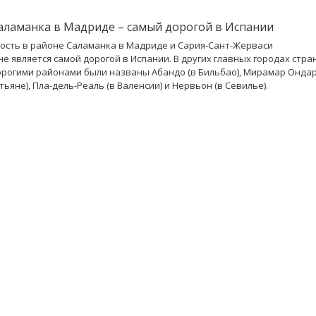
аламанка в Мадриде – самый дорогой в Испании
сть в районе Саламанка в Мадриде и Сария-Сант-Жерваси
не является самой дорогой в Испании. В других главных городах стра
рогими районами были названы Абандо (в Бильбао), Мирамар Ондар
ьяне), Пла-дель-Реаль (в Валенсии) и Нервьон (в Севилье).