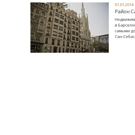
01.01.2014
Район С
Недвижимо
в Барсело
самыми до
Сан-Себаст