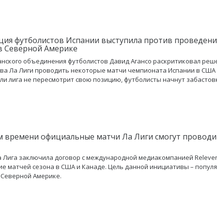
ция футболистов Испании выступила против проведени
в Северной Америке
анского объединения футболистов Давид Агансо раскритиковал реш
ва Ла Лиги проводить некоторые матчи чемпионата Испании в США
сли лига не пересмотрит свою позицию, футболисты начнут забастов
м времени официальные матчи Ла Лиги смогут проводи
а Лига заключила договор с международной медиакомпанией Releven
е матчей сезона в США и Канаде. Цель данной инициативы – попул
 Северной Америке.