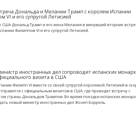
стреча Дональда и Мелании Трамп с королем Испании
м VI и его супругой Летисией
 США Дональд Трамп и его жена Мелания в минувший вторник встре
спании Филиппом VI и его супругой Летисией.
инистр иностранных дел сопроводит испанских монарх
фициального визита в США
пании Филипп VI вместе со своей супругой королевой Летисией в ск
тправится с официальным визитом в США, где проведет встречу с
ом страны Дональдом Трампом. Во время поездки испанских монарх
ать новый министр иностранных дел Жозеп Боррель.