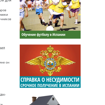
аров
номики
очников
пил
ине он
ан-
я.