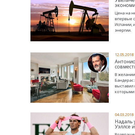
экономи
Цена на н
впервые с
Испании, 
энергии.
12.05.2018
Антонио
совмест
В желании
Бандерас 
выставил 
которыми 
04.03.2018
Надаль 
Уэллсе 
Возвращен