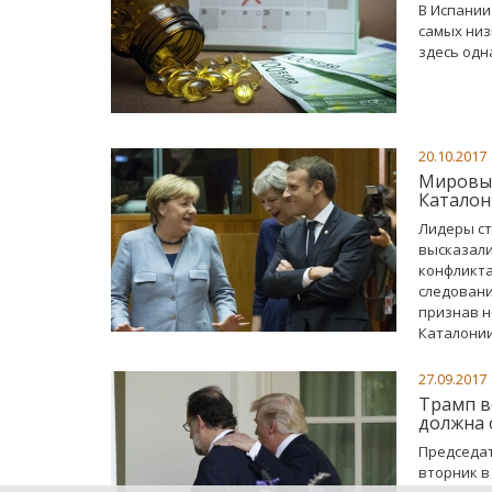
В Испании
самых низ
здесь одн
20.10.2017
Мировые
Каталон
Лидеры ст
высказали
конфликта
следовани
признав н
Каталонии
27.09.2017
Трамп во
должна 
Председат
вторник в