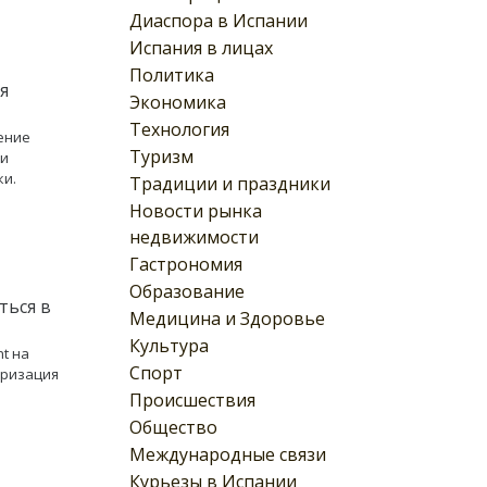
Диаспора в Испании
Испания в лицах
Политика
я
Экономика
Технология
ение
Туризм
 и
ки.
Традиции и праздники
Новости рынка
недвижимости
Гастрономия
Образование
ться в
Медицина и Здоровье
Культура
t на
Спорт
яризация
Происшествия
Общество
Международные связи
Курьезы в Испании