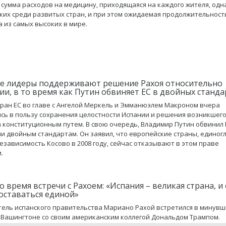
 сумма расходов на медицину, приходящаяся на каждого жителя, одн
ких среди развитых стран, и при этом ожидаемая продолжительност
а из самых высоких в мире.
 лидеры поддерживают решение Рахоя относительно
ии, в то время как Путин обвиняет ЕС в двойных станда
ран ЕС во главе с Ангелой Меркель и Эмманюэлем Макроном вчера
сь в пользу сохранения целостности Испании и решения возникшег
 конституционным путем. В свою очередь, Владимир Путин обвинил 
и двойным стандартам. Он заявил, что европейские страны, единог
езависимость Косово в 2008 году, сейчас отказывают в этом праве
.
 время встречи с Рахоем: «Испания – великая страна, и
оставаться единой»
ель испанского правительства Мариано Рахой встретился в минув
 Вашингтоне со своим американским коллегой Дональдом Трампом.