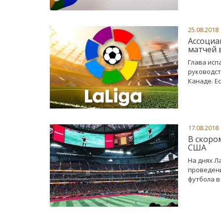
25.08.2018
Ассоциа
матчей 
Глава исп
руководст
Канаде. Е
17.08.2018
В скоро
США
На днях Л
проведени
футбола в