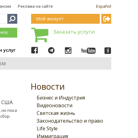
ансии
Реклама на сайте
Español
Мой аккаунт
Заказать услуги
онок
н услуг
ом
Новости
Бизнес и Индустрия
я США
Видеоновости
 но пока
Светская жизнь
сбор.
Законодательство и право
Life Style
Иммиграция