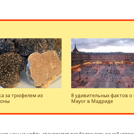
а за трюфелем из
8 удивительных фактов о 
лоны
Mayor в Мадриде
ние цен на нефть становится все более серьезной угроз