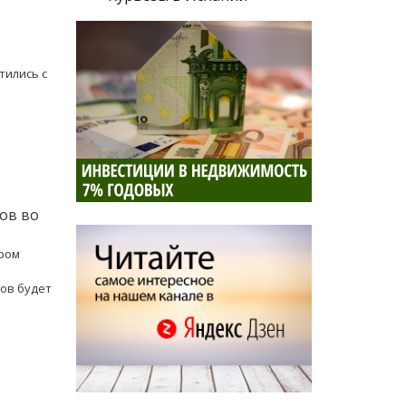
тились с
ов во
ором
ов будет