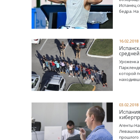
Испанец с
бедра. На
16.02.2018
Испанск
средней
Уроженка 
Паркленде
которой п
находивши
03.02.2018
Испания
киберпр
Агенты На
Левашова,
прошлого 