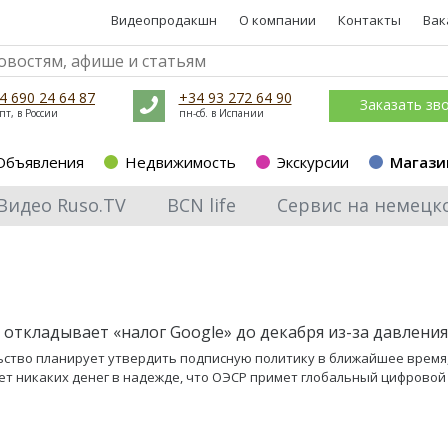
Видеопродакшн
О компании
Контакты
Вак
4 690 24 64 87
+34 93 272 64 90
Заказать зв
пт, в России
пн-сб. в Испании
Объявления
Недвижимость
Экскурсии
Магази
Видео Ruso.TV
BCN life
Сервис на немецк
 откладывает «налог Google» до декабря из-за давлени
ство планирует утвердить подписную политику в ближайшее время,
ет никаких денег в надежде, что ОЭСР примет глобальный цифровой 