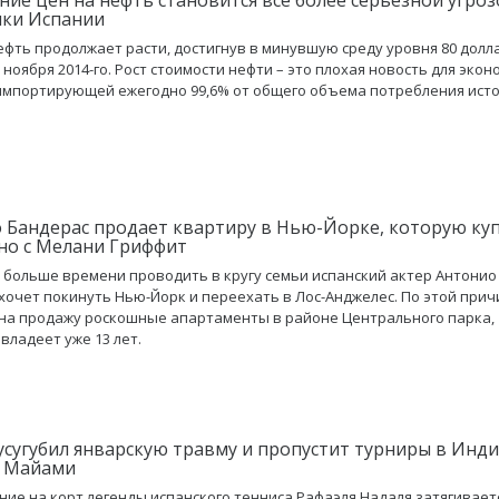
ки Испании
ефть продолжает расти, достигнув в минувшую среду уровня 80 долл
 ноября 2014-го. Рост стоимости нефти – это плохая новость для эко
импортирующей ежегодно 99,6% от общего объема потребления ист
 Бандерас продает квартиру в Нью-Йорке, которую ку
но с Мелани Гриффит
 больше времени проводить в кругу семьи испанский актер Антонио
хочет покинуть Нью-Йорк и переехать в Лос-Анджелес. По этой прич
на продажу роскошные апартаменты в районе Центрального парка,
владеет уже 13 лет.
усугубил январскую травму и пропустит турниры в Инди
и Майами
ие на корт легенды испанского тенниса Рафаэля Надаля затягиваетс