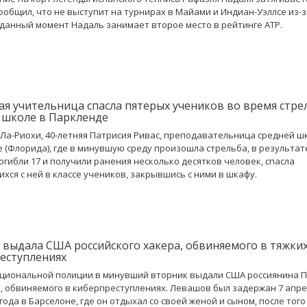
ообщил, что не выступит на турнирах в Майами и Индиан-Уэллсе из-
 данный момент Надаль занимает второе место в рейтинге ATP.
ая учительница спасла пятерых учеников во время стре
 школе в Паркленде
Ла-Риохи, 40-летняя Патрисия Ривас, преподавательница средней ш
 (Флорида), где в минувшую среду произошла стрельба, в результат
огибли 17 и получили ранения несколько десятков человек, спасла
хся с ней в классе учеников, закрывшись с ними в шкафу.
 выдала США российского хакера, обвиняемого в тяжки
еступлениях
циональной полиции в минувший вторник выдали США россиянина 
 обвиняемого в киберпреступлениях. Левашов был задержан 7 апре
года в Барселоне, где он отдыхал со своей женой и сыном, после того