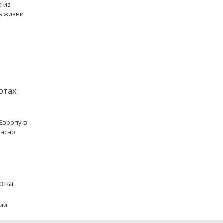
а из
ь жизни
ртах
о
Европу в
ласно
 она
ший