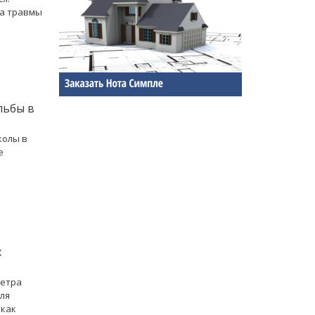
за травмы
льбы в
колы в
е
х
Петра
ля
 как