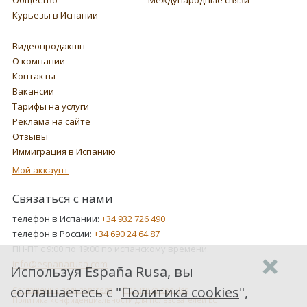
Курьезы в Испании
Видеопродакшн
О компании
Контакты
Вакансии
Тарифы на услуги
Реклама на сайте
Отзывы
Иммиграция в Испанию
Мой аккаунт
Связаться с нами
телефон в Испании:
+34 932 726 490
телефон в России:
+34 690 24 64 87
ПН-ПТ с 9:00 по 19:00 по испанскому времени.
info@espanarusa.com
Используя España Rusa, вы
соглашаетесь с "
Политика cookies
",
Соглашение пользователя
Политика cookies
Политика конфиденциальности для пользователей ЕС