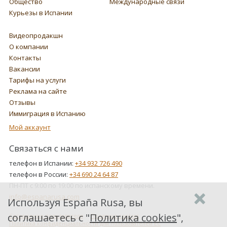
Общество
Международные связи
Курьезы в Испании
Видеопродакшн
О компании
Контакты
Вакансии
Тарифы на услуги
Реклама на сайте
Отзывы
Иммиграция в Испанию
Мой аккаунт
Связаться с нами
телефон в Испании:
+34 932 726 490
телефон в России:
+34 690 24 64 87
ПН-ПТ с 9:00 по 19:00 по испанскому времени.
info@espanarusa.com
Используя España Rusa, вы
соглашаетесь с "
Политика cookies
",
Соглашение пользователя
Политика cookies
Политика конфиденциальности для пользователей ЕС