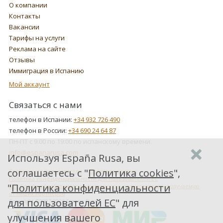
О компании
Контакты
Вакансии
Тарифы на услуги
Реклама на сайте
Отзывы
Иммиграция в Испанию
Мой аккаунт
Связаться с нами
телефон в Испании:
+34 932 726 490
телефон в России:
+34 690 24 64 87
ПН-ПТ с 9:00 по 19:00 по испанскому времени.
info@espanarusa.com
Используя España Rusa, вы
соглашаетесь с "
Политика cookies
",
Соглашение пользователя
Политика cookies
Политика конфиденциальности для пользователей ЕС
"
Политика конфиденциальности
Как Google обрабатывает информацию о пользователях, получаемую
от наших партнеров
для пользователей ЕС
" для
Copyright ©2007-2026 Espana Rusa
улучшения вашего