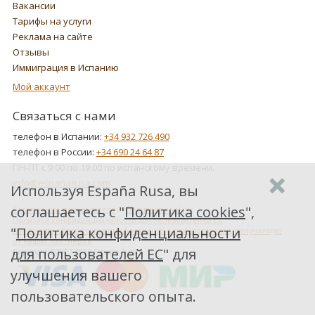
Вакансии
Тарифы на услуги
Реклама на сайте
Отзывы
Иммиграция в Испанию
Мой аккаунт
Связаться с нами
телефон в Испании:
+34 932 726 490
телефон в России:
+34 690 24 64 87
ПН-ПТ с 9:00 по 19:00 по испанскому времени.
info@espanarusa.com
Используя España Rusa, вы
соглашаетесь с "
Политика cookies
",
Соглашение пользователя
Политика cookies
Политика конфиденциальности для пользователей ЕС
"
Политика конфиденциальности
Как Google обрабатывает информацию о пользователях, получаемую
от наших партнеров
для пользователей ЕС
" для
Copyright ©2007-2026 Espana Rusa
улучшения вашего
пользовательского опыта.