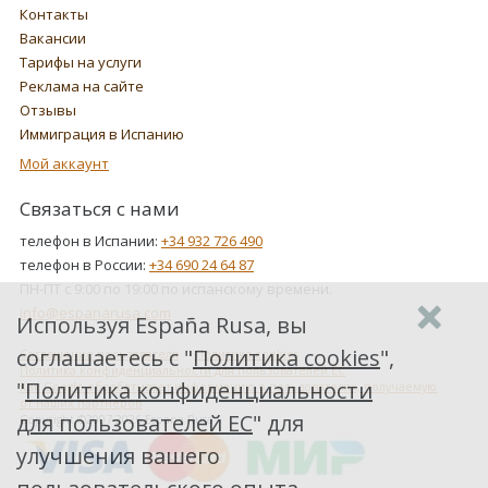
Контакты
Вакансии
Тарифы на услуги
Реклама на сайте
Отзывы
Иммиграция в Испанию
Мой аккаунт
Связаться с нами
телефон в Испании:
+34 932 726 490
телефон в России:
+34 690 24 64 87
ПН-ПТ с 9:00 по 19:00 по испанскому времени.
info@espanarusa.com
Используя España Rusa, вы
соглашаетесь с "
Политика cookies
",
Соглашение пользователя
Политика cookies
Политика конфиденциальности для пользователей ЕС
"
Политика конфиденциальности
Как Google обрабатывает информацию о пользователях, получаемую
от наших партнеров
для пользователей ЕС
" для
Copyright ©2007-2026 Espana Rusa
улучшения вашего