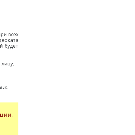
при всех
двоката
й будет
 лицу;
зык.
ции,