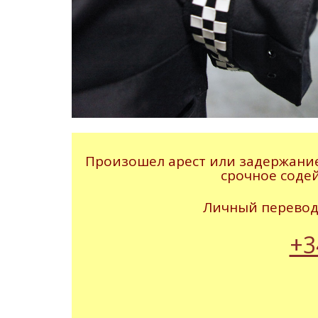
Произошел арест или задержание
срочное соде
Личный переводч
+3