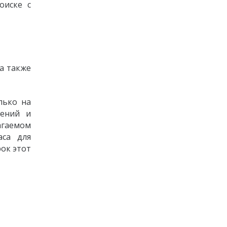
оиске с
а также
лько на
дений и
агаемом
аса для
ок этот