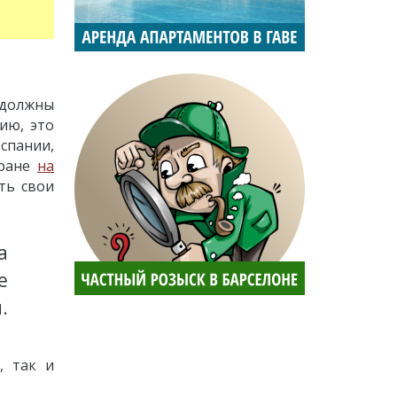
 должны
ию, это
спании,
тране
на
сть свои
а
е
.
, так и