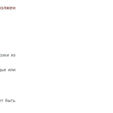
должен
озки из
дье или
ет быть