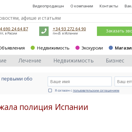
Видеопродакшн
О компании
Контакты
Вак
4 690 24 64 87
+34 93 272 64 90
Заказать зв
пт, в России
пн-сб. в Испании
Объявления
Недвижимость
Экскурсии
Магази
ие
Лечение
Недвижимость
Бизнес
е первыми обо
Я согласен с
пользовательским соглашением
ержала полиция Испании