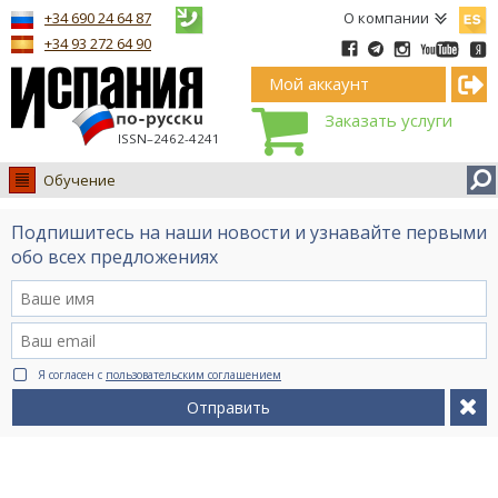
Españ
+34 690 24 64 87
О компании
+34 93 272 64 90
Мой аккаунт
Заказать услуги
ISSN–2462-4241
Обучение
Испания
Подпишитесь на наши новости и узнавайте первыми
Иммиграция
обо всех предложениях
Обучение
Лечение
Недвижимость
Я согласен с
пользовательским соглашением
Бизнес
Отправить
Документы
Туризм