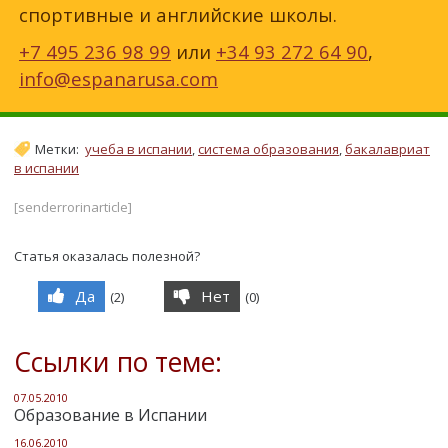
спортивные и английские школы.
+7 495 236 98 99
или
+34 93 272 64 90
,
info@espanarusa.com
Метки:
учеба в испании
,
система образования
,
бакалавриат
в испании
[senderrorinarticle]
Статья оказалась полезной?
Да
Нет
(
2
)
(
0
)
Ссылки по теме:
07.05.2010
Образование в Испании
16.06.2010