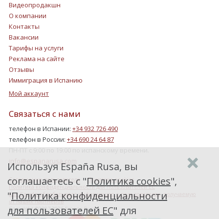
Видеопродакшн
О компании
Контакты
Вакансии
Тарифы на услуги
Реклама на сайте
Отзывы
Иммиграция в Испанию
Мой аккаунт
Связаться с нами
телефон в Испании:
+34 932 726 490
телефон в России:
+34 690 24 64 87
ПН-ПТ с 9:00 по 19:00 по испанскому времени.
info@espanarusa.com
Используя España Rusa, вы
соглашаетесь с "
Политика cookies
",
Соглашение пользователя
Политика cookies
Политика конфиденциальности для пользователей ЕС
"
Политика конфиденциальности
Как Google обрабатывает информацию о пользователях, получаемую
от наших партнеров
для пользователей ЕС
" для
Copyright ©2007-2026 Espana Rusa