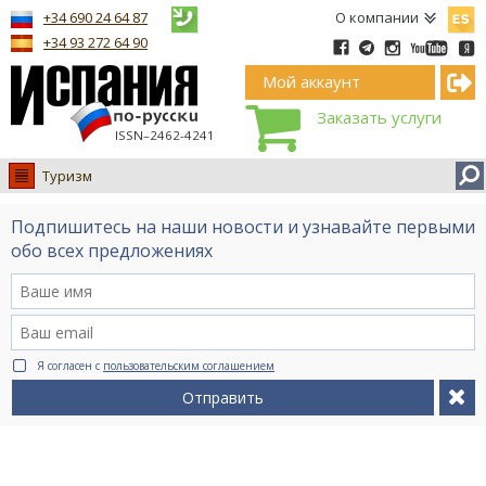
Españ
+34 690 24 64 87
О компании
+34 93 272 64 90
Мой аккаунт
Заказать услуги
ISSN–2462-4241
Туризм
Испания
Подпишитесь на наши новости и узнавайте первыми
Иммиграция
обо всех предложениях
Обучение
Лечение
Недвижимость
Я согласен с
пользовательским соглашением
Бизнес
Отправить
Документы
Туризм