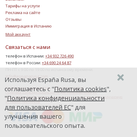
Тарифы на услуги
Реклама на сайте
Отзывы
Иммиграция в Испанию
Мой аккаунт
Связаться с нами
телефон в Испании:
+34 932 726 490
телефон в России:
+34 690 24 64 87
ПН-ПТ с 9:00 по 19:00 по испанскому времени.
info@espanarusa.com
Используя España Rusa, вы
соглашаетесь с "
Политика cookies
",
Соглашение пользователя
Политика cookies
Политика конфиденциальности для пользователей ЕС
"
Политика конфиденциальности
Как Google обрабатывает информацию о пользователях, получаемую
от наших партнеров
для пользователей ЕС
" для
Copyright ©2007-2026 Espana Rusa
улучшения вашего
пользовательского опыта.