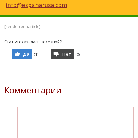
info@espanarusa.com
[senderrorinarticle]
Статья оказалась полезной?
Да
Нет
(
1
)
(
0
)
Комментарии