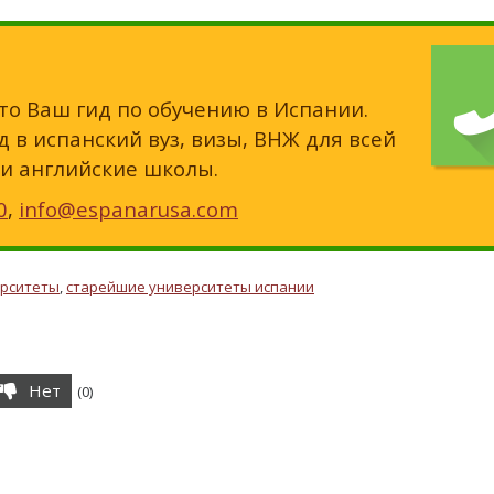
это Ваш гид по обучению в Испании.
 в испанский вуз, визы, ВНЖ для всей
 и английские школы.
0
,
info@espanarusa.com
ерситеты
,
старейшие университеты испании
Нет
(
0
)