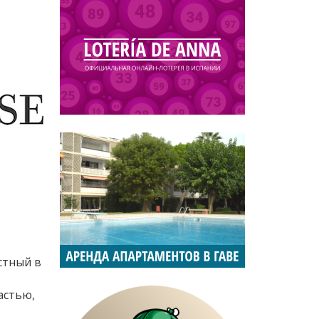
стный в
астью,