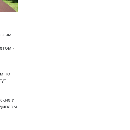
енным
етом -
м по
гут
ские и
 диплом