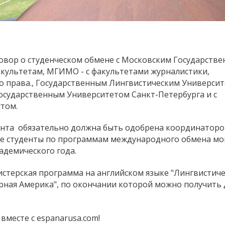
овор о студенческом обмене с Московским Государств
культетам, МГИМО - с факультетами журналистики,
 права., Государственным Лингвистическим Университ
осударственным Университетом Санкт-Петербурга и с
том.
ента обязательно должна быть одобрена координаторо
 студенты по программам международного обмена мо
адемического года.
истерская программа на английском языке "Лингвистиче
ерная Америка", по окончании которой можно получить
вместе с espanarusa.com!