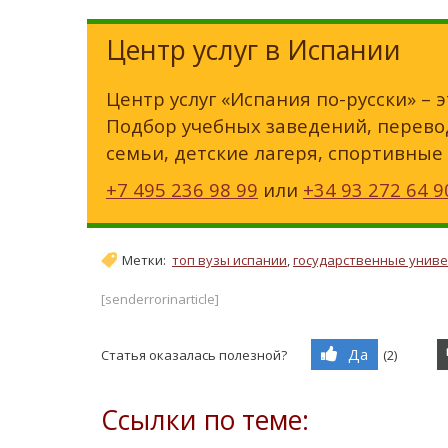
Центр услуг в Испании
Центр услуг «Испания по-русски» – 
Подбор учебных заведений, перевод
семьи, детские лагеря, спортивные
+7 495 236 98 99
или
+34 93 272 64 9
Метки:
топ вузы испании
,
государственные унив
[senderrorinarticle]
Да
Статья оказалась полезной?
(
2
)
Ссылки по теме: