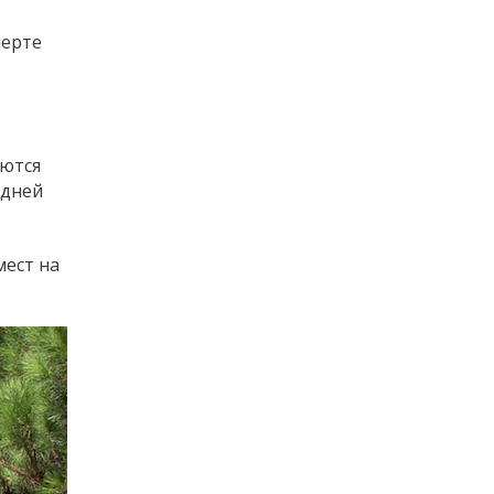
черте
яются
 дней
мест на