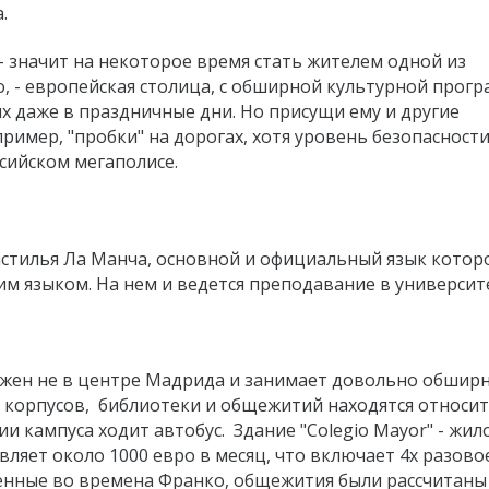
.
- значит на некоторое время стать жителем одной из
, - европейская столица, с обширной культурной прог
х даже в праздничные дни. Но присущи ему и другие
пример, "пробки" на дорогах, хотя уровень безопасности
сийском мегаполисе.
стилья Ла Манча, основной и официальный язык которо
м языком. На нем и ведется преподавание в университ
ожен не в центре Мадрида и занимает довольно обшир
 корпусов, библиотеки и общежитий находятся относи
ии кампуса ходит автобус. Здание "Colegio Mayor" - жил
вляет около 1000 евро в месяц, что включает 4х разово
роенные во времена Франко, общежития были рассчитаны