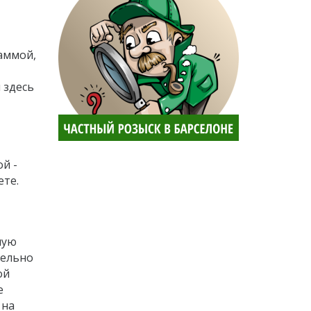
раммой,
 здесь
й -
ете.
ную
тельно
ой
е
 на