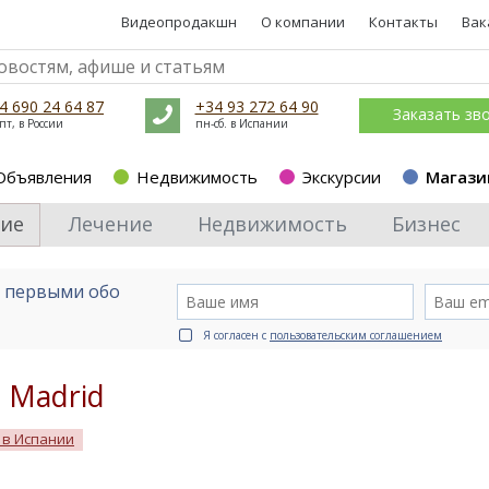
Видеопродакшн
О компании
Контакты
Вак
4 690 24 64 87
+34 93 272 64 90
Заказать зв
пт, в России
пн-сб. в Испании
Объявления
Недвижимость
Экскурсии
Магази
ие
Лечение
Недвижимость
Бизнес
е первыми обо
Я согласен с
пользовательским соглашением
e Madrid
 в Испании