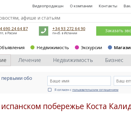
Видеопродакшн
О компании
Контакты
Вак
4 690 24 64 87
+34 93 272 64 90
Заказать зв
пт, в России
пн-сб. в Испании
Объявления
Недвижимость
Экскурсии
Магази
ие
Лечение
Недвижимость
Бизнес
е первыми обо
Я согласен с
пользовательским соглашением
 испанском побережье Коста Кали