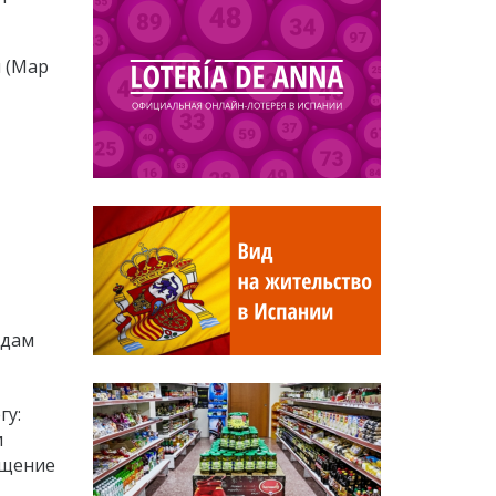
 (Мар
идам
гу:
и
ещение