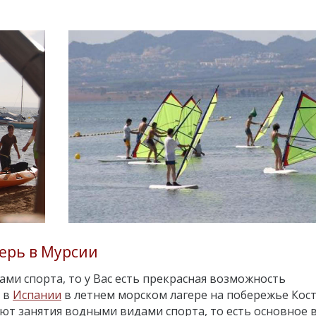
герь в Мурсии
ми спорта, то у Вас есть прекрасная возможность
 в
Испании
в летнем морском лагере на побережье Кос
яют занятия водными видами спорта, то есть основное 