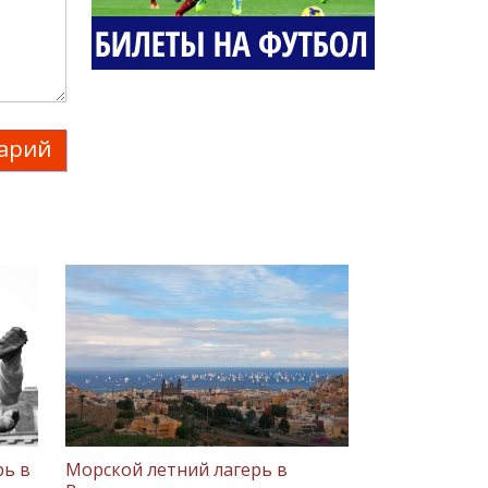
арий
рь в
Морской летний лагерь в