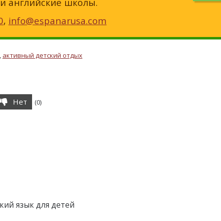
 и английские школы.
0
,
info@espanarusa.com
,
активный детский отдых
Нет
(
0
)
кий язык для детей