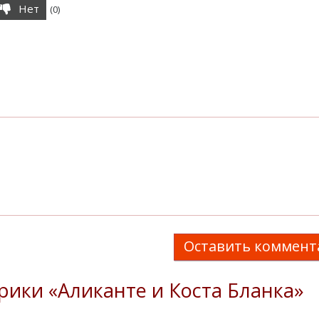
Нет
(
0
)
Оставить коммент
рики «Аликанте и Коста Бланка»