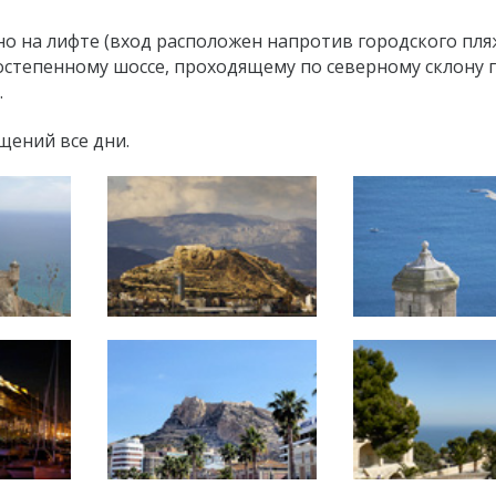
о на лифте (вход расположен напротив городского пля
остепенному шоссе, проходящему по северному склону 
.
щений все дни.