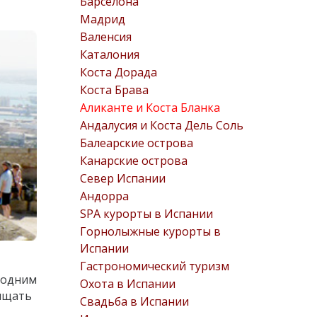
Барселона
Мадрид
Валенсия
Каталония
Коста Дорада
Коста Брава
Аликанте и Коста Бланка
Андалусия и Коста Дель Соль
Балеарские острова
Канарские острова
Север Испании
Андорра
SPA курорты в Испании
Горнолыжные курорты в
Испании
Гастрономический туризм
я одним
Охота в Испании
ищать
Свадьба в Испании