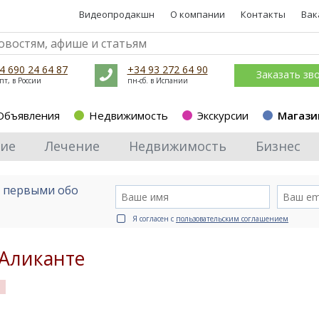
Видеопродакшн
О компании
Контакты
Вак
4 690 24 64 87
+34 93 272 64 90
Заказать зв
пт, в России
пн-сб. в Испании
Объявления
Недвижимость
Экскурсии
Магази
ие
Лечение
Недвижимость
Бизнес
е первыми обо
Я согласен с
пользовательским соглашением
 Аликанте