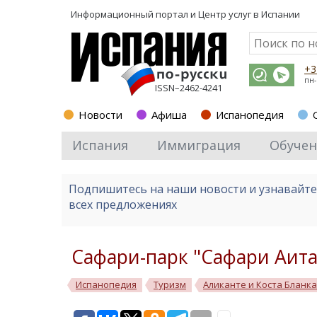
Информационный портал и
Центр услуг в Испании
+3
пн-
ISSN–2462-4241
Новости
Афиша
Испанопедия
Испания
Иммиграция
Обучен
Подпишитесь на наши новости и узнавайт
всех предложениях
Сафари-парк "Сафари Аита
Испанопедия
Туризм
Аликанте и Коста Бланка