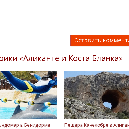
Оставить коммент
рики «Аликанте и Коста Бланка»
ундомар в Бенидорме
Пещера Канелобре в Алика