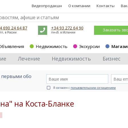
Видеопродакшн
О компании
Контакты
Вак
4 690 24 64 87
+34 93 272 64 90
Заказать зв
пт, в России
пн-сб. в Испании
Объявления
Недвижимость
Экскурсии
Магази
ие
Лечение
Недвижимость
Бизнес
е первыми обо
Я согласен с
пользовательским соглашением
на" на Коста-Бланке