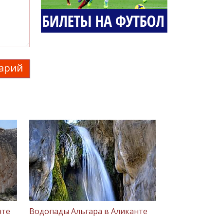
арий
нте
Водопады Альгара в Аликанте