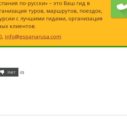
спания по-русски» – это Ваш гид в
анизация туров, маршрутов, поездок,
урсии с лучшими гидами, организация
ных клиентов.
0
,
info@espanarusa.com
Нет
(
0
)