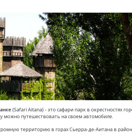
ланке
(Safari Aitana) - это сафари парк в окрестностях го
му можно путешествовать на своем автомобиле.
ромную территорию в горах Сьерра-де-Аитана в райо