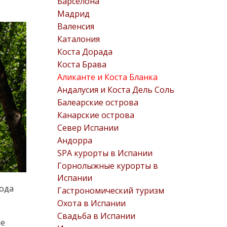
Барселона
Мадрид
Валенсия
Каталония
Коста Дорада
Коста Брава
Аликанте и Коста Бланка
Андалусия и Коста Дель Соль
Балеарские острова
Канарские острова
Север Испании
Андорра
SPA курорты в Испании
Горнолыжные курорты в
Испании
рода
Гастрономический туризм
Охота в Испании
Свадьба в Испании
не